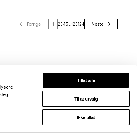
Forrige
1
2
3
4
5
…
123
124
Neste
Tillat alle
lysere
 deg.
Tillat utvalg
Ikke tillat