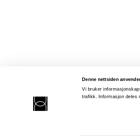
Denne nettsiden anvende
Vi bruker informasjonskaps
trafikk. Informasjon dele
Norsk kritikerlag
Postadresse: Postboks 352 Sentrum, 0101 Oslo
Besøksadresse: Kronprinsens gt. 17, 6. etasje, 0251 Oslo
© Kritikerlaget. Design og kode:
Anyone
.