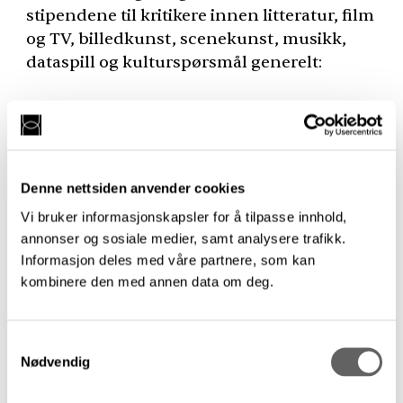
stipendene til kritikere innen litteratur, film
og TV, billedkunst, scenekunst, musikk,
dataspill og kulturspørsmål generelt:
Kritikerstipendene for 2026–2027 er tildelt
følgende kritikere:
Aksel Kielland (Morgenbladet)
Denne nettsiden anvender cookies
Carline Tromp (Klassekampen)
Vi bruker informasjonskapsler for å tilpasse innhold,
Abirami Logendran (Klassekampen)
annonser og sosiale medier, samt analysere trafikk.
Håkon Hoffart (Morgenbladet og
TBA
)
Informasjon deles med våre partnere, som kan
Kjersti Juul (Vårt Land)
kombinere den med annen data om deg.
Olaug Nilssen (Bergens Tidende)
Even Teistung (Klassekampen)
Samtykkevalg
Heidi Bøhagen (Bergens Tidende)
Nødvendig
Marius Asp (VG)
Rune Fjeld Olsen (
NRK
)