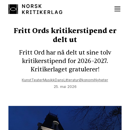
Fritt Ords kritikerstipend er
delt ut
Fritt Ord har nå delt ut sine tolv
kritikerstipend for 2026–2027.
Kritikerlaget gratulerer!
Kunst
Teater
Musikk
Dans
Litteratur
Økonomi
Nyheter
25. mai 2026