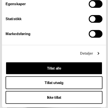
Egenskaper
Mariken Lauvstad (Klassekampen)
Jon Rognlien (Dagbladet)
Statistikk
Les om tildelingene
her
.
Markedsføring
Siste artikler
Detaljer
Tillat alle
Tillat utvalg
Ikke tillat