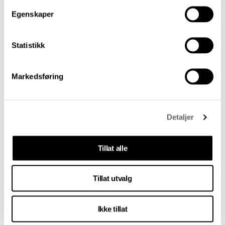
denne
lenken
.
Egenskaper
Salongen arrangeres i samarbeid med Oslo
Statistikk
Filharmonien, og er støttet av Norsk
kulturråd og Fritt Ord.
Markedsføring
Siste artikler
Detaljer
Tillat alle
Tillat utvalg
Ikke tillat