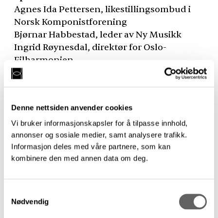
Agnes Ida Pettersen, likestillingsombud i
Norsk Komponistforening
Bjørnar Habbestad, leder av Ny Musikk
Ingrid Røynesdal, direktør for Oslo-
Filharmonien
Rune Rebne, førsteamanuensis i
komposisjon ved Norges Musikkhøgskole
Denne nettsiden anvender cookies
Ordstyrer:
Ingebjørg Sofie Larsen,
Vi bruker informasjonskapsler for å tilpasse innhold,
kulturredaktør i Minerva
annonser og sosiale medier, samt analysere trafikk.
Informasjon deles med våre partnere, som kan
Salongen finner sted etter Filharmoniens
kombinere den med annen data om deg.
Kort og Klassisk-konsert fra kl. 19.00–20.00
med verker av Grieg og Delius.
Kritikersalongens publikummere får
Samtykkevalg
tilgang på rabatterte billetter til kr 150,-, i
Nødvendig
Konserthusets billettskranke eller via