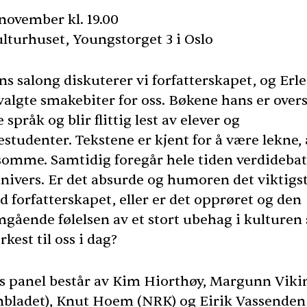
november kl. 19.00
lturhuset, Youngstorget 3 i Oslo
ns salong diskuterer vi forfatterskapet, og Erl
valgte smakebiter for oss. Bøkene hans er oversa
 språk og blir flittig lest av elever og
estudenter. Tekstene er kjent for å være lekne,
omme. Samtidig foregår hele tiden verdidebatt
univers. Er det absurde og humoren det viktigs
d forfatterskapet, eller er det opprøret og den
gående følelsen av et stort ubehag i kulturen
erkest til oss i dag?
s panel består av Kim Hiorthøy, Margunn Viki
bladet), Knut Hoem (
NRK
) og Eirik Vassenden