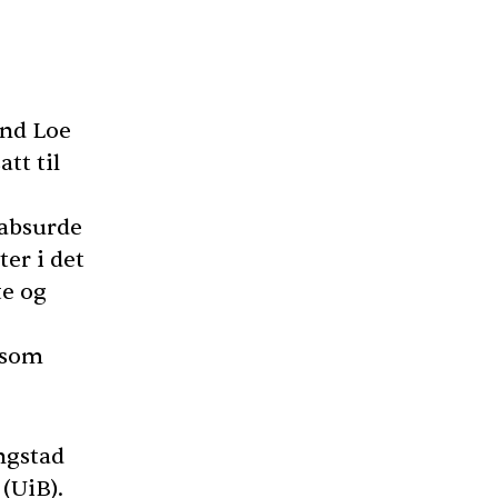
end Loe
tt til
 absurde
er i det
te og
 som
ngstad
 (UiB).