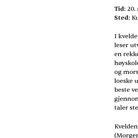
Tid:
20. 
Sted:
Ku
I kvelde
leser ut
en rekke
høyskol
og mors
loeske 
beste ve
gjennom
taler st
Kvelden
(Morgen