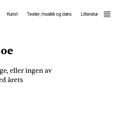
Kunst
Teater, musikk og dans
Litteratur
Loe
ge, eller ingen av
ed årets