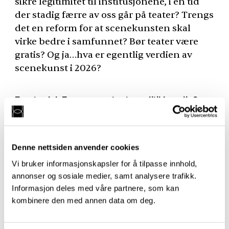
sikre legitimitet til institusjonene, i en tid
der stadig færre av oss går på teater? Trengs
det en reform for at scenekunsten skal
virke bedre i samfunnet? Bør teater være
gratis? Og ja…hva er egentlig verdien av
scenekunst i 2026?
Første del: Er en annen teaterpolitikk mulig?
I panelet sitter Julie Rongved Amundsen
(redaktør for Scenekunst.no), Kristian
Denne nettsiden anvender cookies
Meisingset (Minerva) og Bernhard Ellefsen
Vi bruker informasjonskapsler for å tilpasse innhold,
(Morgenbladet).
annonser og sosiale medier, samt analysere trafikk.
Informasjon deles med våre partnere, som kan
Andre del: Er det vits med små nasjonalteatre?
kombinere den med annen data om deg.
Ellefsen møter regional institusjon til