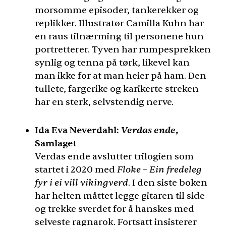
morsomme episoder, tankerekker og
replikker. Illustratør Camilla Kuhn har
en raus tilnærming til personene hun
portretterer. Tyven har rumpesprekken
synlig og tenna på tørk, likevel kan
man ikke for at man heier på ham. Den
tullete, fargerike og karikerte streken
har en sterk, selvstendig nerve.
Verdas ende
Ida Eva Neverdahl:
,
Samlaget
Verdas ende avslutter trilogien som
startet i 2020 med
Floke – Ein fredeleg
fyr i ei vill vikingverd
. I den siste boken
har helten måttet legge gitaren til side
og trekke sverdet for å hanskes med
selveste ragnarok. Fortsatt insisterer