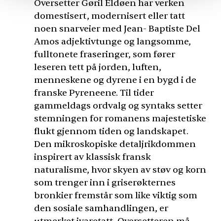
Oversetter Gøril Eldøen har verken
domestisert, modernisert eller tatt
noen snarveier med Jean- Baptiste Del
Amos adjektivtunge og langsomme,
fulltonete fraseringer, som fører
leseren tett på jorden, luften,
menneskene og dyrene i en bygd i de
franske Pyreneene. Til tider
gammeldags ordvalg og syntaks setter
stemningen for romanens majestetiske
flukt gjennom tiden og landskapet.
Den mikroskopiske detaljrikdommen
inspirert av klassisk fransk
naturalisme, hvor skyen av støv og korn
som trenger inn i griserøkternes
bronkier fremstår som like viktig som
den sosiale samhandlingen, er