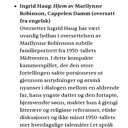
Hjem
Ingrid Haug:
av Marilynne
Robinson, Cappelen Damm (oversatt
fra engelsk)
Oversetter Ingrid Haug har vært
uvanlig lydhør i oversettelsen av
Marilynne Robinsons subtile
familieportrett fra 1950-tallets
Midtvesten. I dette kompakte
kammerspillet, der den store
fortellingen sakte porsjoneres ut
gjennom antydninger og ørsmå
nyanser i dialogen mellom en aldrende
far, hans yngste datter og den fortapte,
hjemvendte sønn, makter hun å gjengi
litterære og religiøse referanser, etiske
diskusjoner og ikke minst 1950-tallets
mer hverdagslige talemåter i et språk