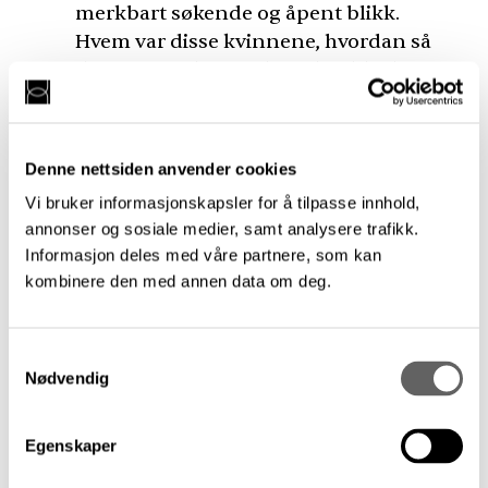
merkbart søkende og åpent blikk.
Hvem var disse kvinnene, hvordan så
deres samtid ut, og hvordan ble deres
arbeid og virke innenfor estetiske fag
muliggjort? Forfatteren vier plass til
livet og de progressive ideene til
Denne nettsiden anvender cookies
spesielt én lærer ved Tegneskolen,
Vi bruker informasjonskapsler for å tilpasse innhold,
Herman Major Schirmer, som la
annonser og sosiale medier, samt analysere trafikk.
forholdene til rette for at kvinner
Informasjon deles med våre partnere, som kan
kunne delta på lik linje med menn. Et
kombinere den med annen data om deg.
år det var spesielt vanskelig for kvinner
å komme inn på skolen, skal Schirmer
ha uttalt: «Kom til meg dere. Jeg skriver
Samtykkevalg
Nødvendig
dere inn. Det er det som betyr noe.»
Schirmer arrangerte studieturer hvor
han ikke forskjellsbehandlet kjønnene,
Egenskaper
og holdt kontakt med elevene også