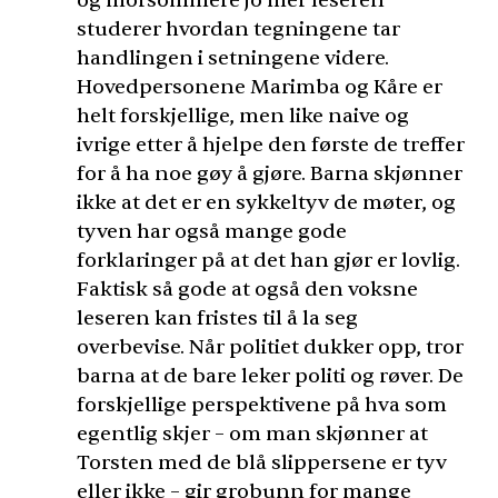
og morsommere jo mer leseren
studerer hvordan tegningene tar
handlingen i setningene videre.
Hovedpersonene Marimba og Kåre er
helt forskjellige, men like naive og
ivrige etter å hjelpe den første de treffer
for å ha noe gøy å gjøre. Barna skjønner
ikke at det er en sykkeltyv de møter, og
tyven har også mange gode
forklaringer på at det han gjør er lovlig.
Faktisk så gode at også den voksne
leseren kan fristes til å la seg
overbevise. Når politiet dukker opp, tror
barna at de bare leker politi og røver. De
forskjellige perspektivene på hva som
egentlig skjer – om man skjønner at
Torsten med de blå slippersene er tyv
eller ikke – gir grobunn for mange