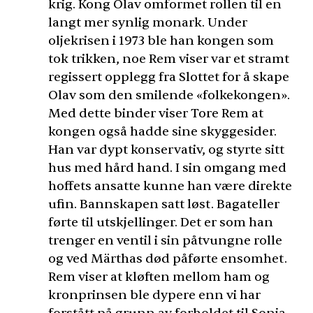
krig. Kong Olav omformet rollen til en
langt mer synlig monark. Under
oljekrisen i 1973 ble han kongen som
tok trikken, noe Rem viser var et stramt
regissert opplegg fra Slottet for å skape
Olav som den smilende «folkekongen».
Med dette binder viser Tore Rem at
kongen også hadde sine skyggesider.
Han var dypt konservativ, og styrte sitt
hus med hård hand. I sin omgang med
hoffets ansatte kunne han være direkte
ufin. Bannskapen satt løst. Bagateller
førte til utskjellinger. Det er som han
trenger en ventil i sin påtvungne rolle
og ved Märthas død påførte ensomhet.
Rem viser at kløften mellom ham og
kronprinsen ble dypere enn vi har