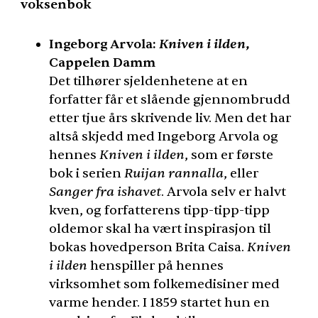
voksenbok
Kniven i ilden
Ingeborg Arvola:
,
Cappelen Damm
Det tilhører sjeldenhetene at en
forfatter får et slående gjennombrudd
etter tjue års skrivende liv. Men det har
altså skjedd med Ingeborg Arvola og
hennes
Kniven i ilden
, som er første
bok i serien
Ruijan rannalla
, eller
Sanger fra ishavet
. Arvola selv er halvt
kven, og forfatterens tipp-tipp-tipp
oldemor skal ha vært inspirasjon til
bokas hovedperson Brita Caisa.
Kniven
i ilden
henspiller på hennes
virksomhet som folkemedisiner med
varme hender. I 1859 startet hun en