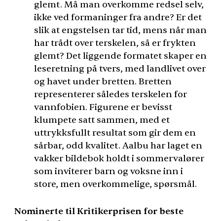
glemt. Må man overkomme redsel selv,
ikke ved formaninger fra andre? Er det
slik at engstelsen tar tid, mens når man
har trådt over terskelen, så er frykten
glemt? Det liggende formatet skaper en
leseretning på tvers, med landlivet over
og havet under bretten. Bretten
representerer således terskelen for
vannfobien. Figurene er bevisst
klumpete satt sammen, med et
uttrykksfullt resultat som gir dem en
sårbar, odd kvalitet. Aalbu har laget en
vakker bildebok holdt i sommervalører
som inviterer barn og voksne inn i
store, men overkommelige, spørsmål.
Nominerte til Kritikerprisen for beste