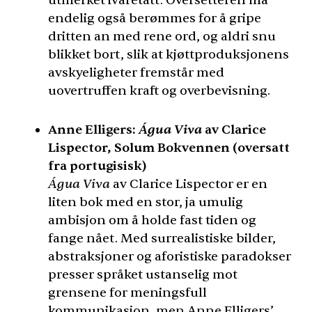
utmerket ivaretatt. Oversetteren må
endelig også berømmes for å gripe
dritten an med rene ord, og aldri snu
blikket bort, slik at kjøttproduksjonens
avskyeligheter fremstår med
uovertruffen kraft og overbevisning.
Água Viva
Anne Elligers:
av Clarice
Lispector, Solum Bokvennen (oversatt
fra portugisisk)
Água Viva
av Clarice Lispector er en
liten bok med en stor, ja umulig
ambisjon om å holde fast tiden og
fange nået. Med surrealistiske bilder,
abstraksjoner og aforistiske paradokser
presser språket ustanselig mot
grensene for meningsfull
kommunikasjon, men Anne Elligers’