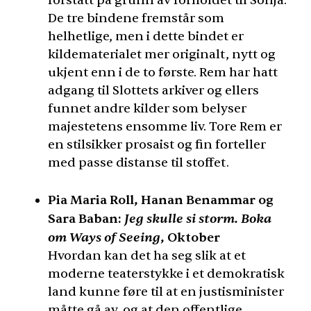
forstått på grunn av forholdet til Sonja.
De tre bindene fremstår som
helhetlige, men i dette bindet er
kildematerialet mer originalt, nytt og
ukjent enn i de to første. Rem har hatt
adgang til Slottets arkiver og ellers
funnet andre kilder som belyser
majestetens ensomme liv. Tore Rem er
en stilsikker prosaist og fin forteller
med passe distanse til stoffet.
Pia Maria Roll, Hanan Benammar og
Jeg skulle si storm. Boka
Sara Baban:
om Ways of Seeing
, Oktober
Hvordan kan det ha seg slik at et
moderne teaterstykke i et demokratisk
land kunne føre til at en justisminister
måtte gå av, og at den offentlige