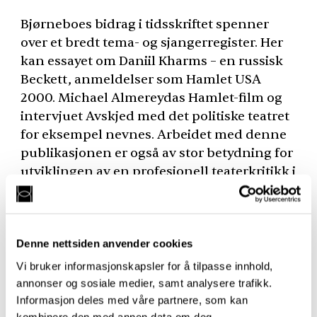
Bjørneboes bidrag i tidsskriftet spenner
over et bredt tema- og sjangerregister. Her
kan essayet om Daniil Kharms – en russisk
Beckett, anmeldelser som Hamlet
USA
2000. Michael Almereydas Hamlet-film og
intervjuet Avskjed med det politiske teatret
for eksempel nevnes. Arbeidet med denne
publikasjonen er også av stor betydning for
utviklingen av en profesjonell teaterkritikk i
Norge og det er utvalgets håp at Olav
Dalgards kritikarpris 2004 både kan være
en markering av nødvendigheten av en slik
virksomhet og en oppmuntring til å
Denne nettsiden anvender cookies
fortsette et slikt arbeid.
Vi bruker informasjonskapsler for å tilpasse innhold,
annonser og sosiale medier, samt analysere trafikk.
Informasjon deles med våre partnere, som kan
kombinere den med annen data om deg.