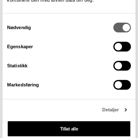
Siste artikler
Samtykkevalg
Nødvendig
Egenskaper
Statistikk
Markedsføring
Høstens stipendutlysninger
Detaljer
Arbeidsstipend og diversestipend fra Statens
kunstnerstipend og diversestipend fra Norsk
kritikerlag kan søkes innen 1. september kl.
Tillat alle
13.00.