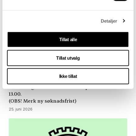
Detaljer
Tillat alle
Tillat utvalg
Høstens stipendutlysninger
Arbeidsstipend og diversestipend fra Statens
Ikke tillat
kunstnerstipend og diversestipend fra Norsk
kritikerlag kan søkes innen 1. september kl.
13.00.
(
OBS
! Merk ny søknadsfrist)
25. juni 2026