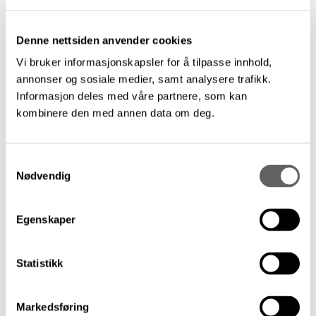
kunstnere, kulturarbeidere og
kulturaktører. Ordningen gjelder alle
Denne nettsiden anvender cookies
fagfelt. Tilskuddsordningens hovedformål
er å bidra til faglig fordypning og
Vi bruker informasjonskapsler for å tilpasse innhold,
kunstnerisk utvikling for nyetablerte og
annonser og sosiale medier, samt analysere trafikk.
etablerte kunstnere, kunstnergrupper og
Informasjon deles med våre partnere, som kan
kombinere den med annen data om deg.
kulturarbeidere.
Fullstendig utlysning og søknadsskjema
Samtykkevalg
her
.
Nødvendig
Egenskaper
Siste artikler
Statistikk
Markedsføring