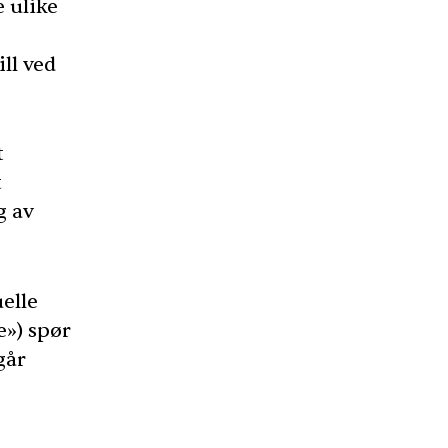
e ulike
ill ved
t
t
g av
uelle
e») spør
går