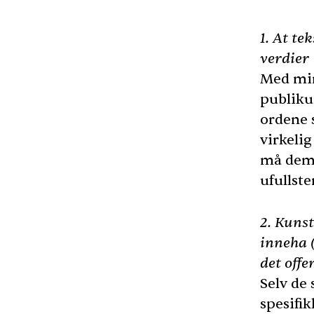
1. At t
verdier
Med mind
publiku
ordene 
virkelig
må demo
ufullste
2. Kuns
inneha 
det off
Selv de 
spesifi