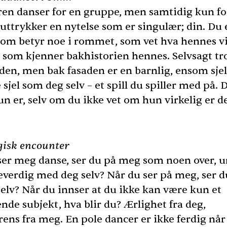
ren danser for en gruppe, men samtidig kun fo
uttrykker en nytelse som er singulær; din. Du 
som betyr noe i rommet, som vet hva hennes vi
, som kjenner bakhistorien hennes. Selvsagt tr
 den, men bak fasaden er en barnlig, ensom sjel
sjel som deg selv – et spill du spiller med på. D
n er, selv om du ikke vet om hun virkelig er 
ogisk encounter
ser meg danse, ser du på meg som noen over, u
keverdig med deg selv? Når du ser på meg, ser 
selv? Når du innser at du ikke kan være kun et
nde subjekt, hva blir du? Ærlighet fra deg,
rens fra meg. En pole dancer er ikke ferdig nå