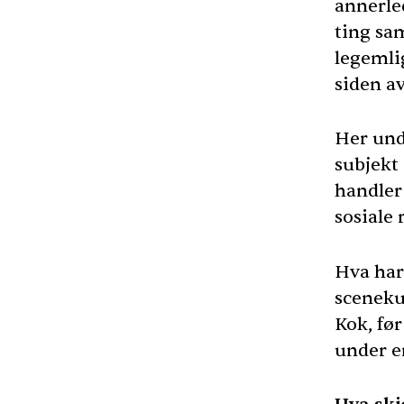
annerled
ting sa
legemlig
siden a
Her und
subjekt 
handler
sosiale 
Hva har 
sceneku
Kok, før
under e