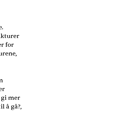
e.
ukturer
er for
urene,
om
er
 gi mer
il å gå?,