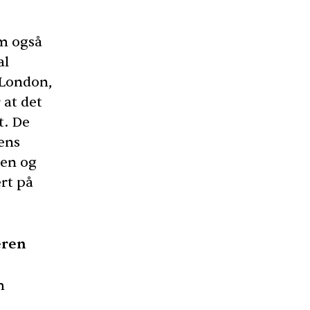
om også
al
 London,
 at det
t. De
dens
ren og
ert på
eren
m