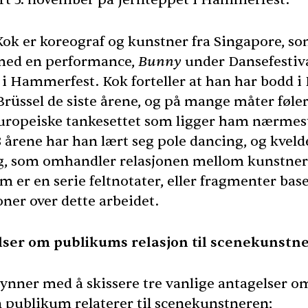
Kok er koreograf og kunstner fra Singapore, s
med en performance,
Bunny
under Dansefestiv
 i Hammerfest. Kok forteller at han har bodd i
Brüssel de siste årene, og på mange måter føler
europeiske tankesettet som ligger ham nærmes
8 årene har han lært seg pole dancing, og kvel
g, som omhandler relasjonen mellom kunstne
 er en serie feltnotater, eller fragmenter bas
oner over dette arbeidet.
ser om publikums relasjon til scenekunstn
ynner med å skissere tre vanlige antagelser o
 publikum relaterer til scenekunstneren;