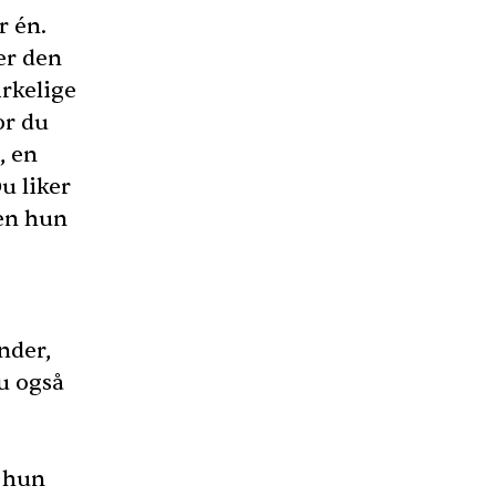
r én.
er den
rkelige
or du
, en
u liker
den hun
nder,
du også
r hun