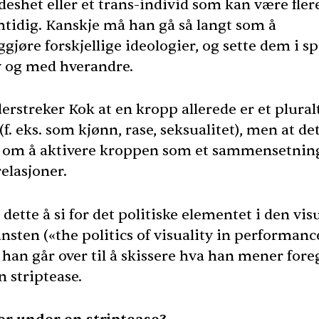
eshet eller et trans-individ som kan være fler
mtidig. Kanskje må han gå så langt som å
gjøre forskjellige ideologier, og sette dem i sp
v og med hverandre.
erstreker Kok at en kropp allerede er et plural
(f. eks. som kjønn, rase, seksualitet), men at de
 om å aktivere kroppen som et sammensetnin
relasjoner.
dette å si for det politiske elementet i den vis
nsten («the politics of visuality in performanc
 han går over til å skissere hva han mener fore
n striptease.