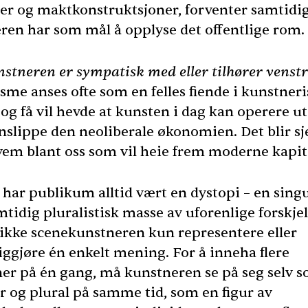
ner og maktkonstruktsjoner, forventer samtidig
ren har som mål å opplyse det offentlige rom.
unstneren er sympatisk med eller tilhører venst
sme anses ofte som en felles fiende i kunstner
 og få vil hevde at kunsten i dag kan operere u
nnslippe den neoliberale økonomien. Det blir sj
vem blant oss som vil heie frem moderne kapit
 har publikum alltid vært en dystopi – en sing
idig pluralistisk masse av uforenlige forskjell
n ikke scenekunstneren kun representere eller
iggjøre én enkelt mening. For å inneha flere
ner på én gang, må kunstneren se på seg selv 
r og plural på samme tid, som en figur av