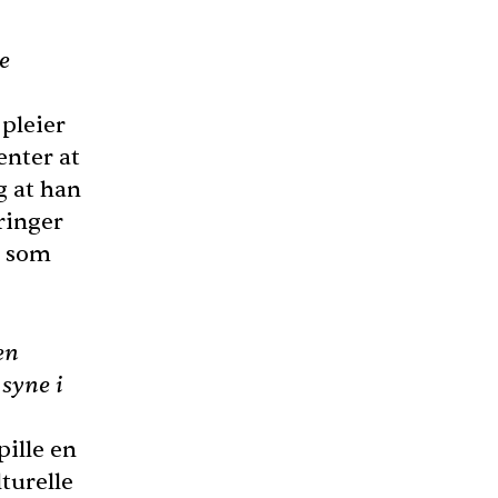
e
 pleier
enter at
g at han
tringer
s som
en
syne i
pille en
turelle