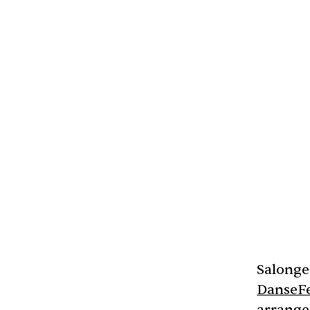
Salonge
DanseFe
arrange