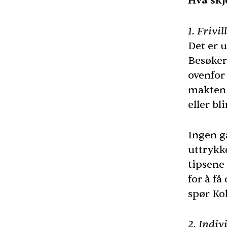
Hva skj
1. Frivi
Det er u
Besøker
ovenfor 
makten 
eller b
Ingen gå
uttrykke
tipsene
for å få
spør Kok
2. Indiv