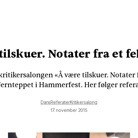
ilskuer. Notater fra et f
kritikersalongen «Å være tilskuer. Notater f
Jernteppet i Hammerfest. Her følger refera
Dans
Referater
Kritikersalong
17. november 2015