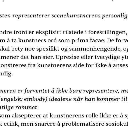
eksten representerer scenekunstnerens personlig
re ironi er eksplisitt tilstede i forestillingen,
m å ta kunstners ord som prima facae. De forv
skal bety noe spesifikt og sammenhengende, o
 mener det han sier. Upresise eller tvetydige y
nstreres fra kunstnerens side for ikke å anse
ndig.
tneren er forventet å ikke bare representere, m
(engelsk: embody) idealene når han kommer til 
entlige rommet
som aksepterer at kunstnerens rolle ikke er å s
kk etikk, men snarere å problematisere sosiokul