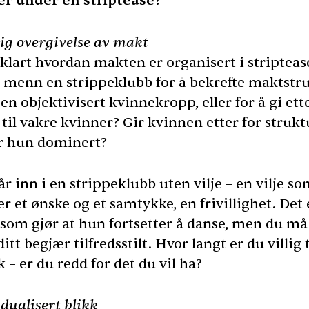
er under en striptease?
llig overgivelse av makt
klart hvordan makten er organisert i stripteas
 menn en strippeklubb for å bekrefte maktstr
en objektivisert kvinnekropp, eller for å gi ett
til vakre kvinner? Gir kvinnen etter for strukt
lir hun dominert?
r inn i en strippeklubb uten vilje – en vilje s
r et ønske og et samtykke, en frivillighet. Det 
 som gjør at hun fortsetter å danse, men du må
 ditt begjær tilfredsstilt. Hvor langt er du villig t
 – er du redd for det du vil ha?
idualisert blikk