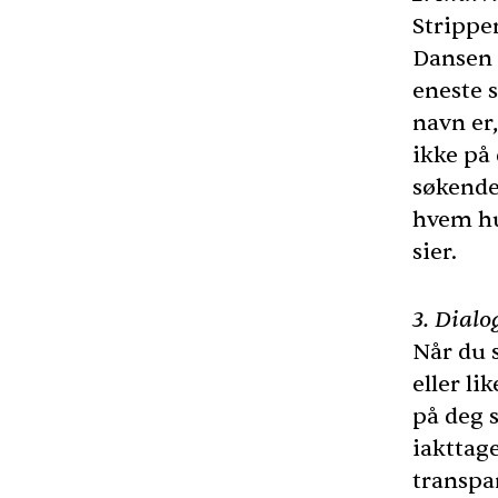
Strippe
Dansen 
eneste 
navn er
ikke på
søkende 
hvem hu
sier.
3. Dial
Når du 
eller li
på deg 
iakttage
transpa