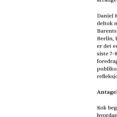
Daniel 
deltok 
Barents
Berlin, 
er det 
siste 7–
foredra
publikum
refleksj
Antagel
Kok beg
hvordan