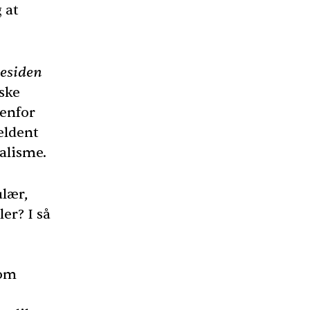
 at
residen
iske
tenfor
eldent
alisme.
ulær,
er? I så
som