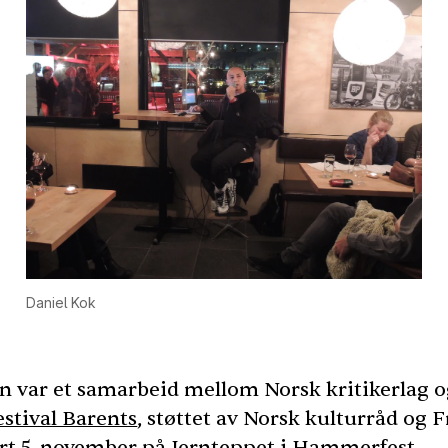
Daniel Kok
n var et samarbeid mellom Norsk kritikerlag 
stival Barents
, støttet av Norsk kulturråd og F
rt 5. november på Jernteppet i Hammerfest.