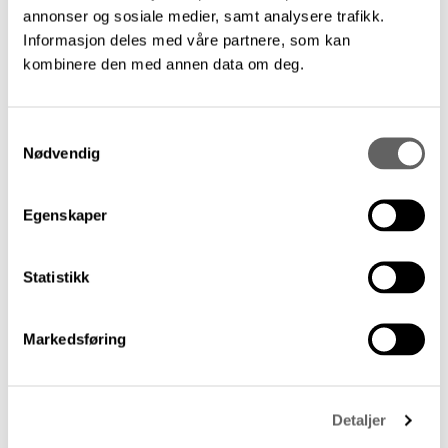
annonser og sosiale medier, samt analysere trafikk.
Jordal. Det vil etter hvert bli åpnet for
Informasjon deles med våre partnere, som kan
innspill fra salen.
kombinere den med annen data om deg.
Siste artikler
Samtykkevalg
Nødvendig
Egenskaper
Statistikk
Markedsføring
Detaljer