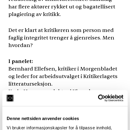
har flere aktører rykket ut og bagatellisert
plagiering av kritikk.
Det er klart at kritikeren som person med
faglig integritet trenger å gjenreises. Men
hvordan?
I panelet:
Bernhard Ellefsen, kritiker i Morgenbladet
og leder for arbeidsutvalget i Kritikerlagets
litteraturseksjon.
Karin Haugen, redaktør i Klassekampen
Bokmagasinet
Merete Røsvik Granlund, kritiker i blant
annet Dag og Tid
Denne nettsiden anvender cookies
Vi bruker informasjonskapsler for å tilpasse innhold,
Debatten ledes av Vinduet-redaktør Preben