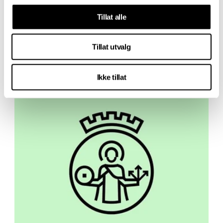
Høstens stipendutlysninger
Tillat alle
Arbeidsstipend og diversestipend fra Statens
kunstnerstipend og diversestipend fra Norsk
kritikerlag kan søkes innen 1. september kl.
Tillat utvalg
13.00.
(
OBS
! Merk ny søknadsfrist)
Ikke tillat
25. juni 2026