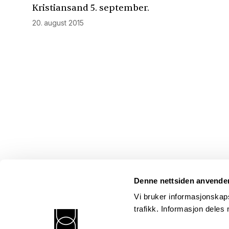
Kristiansand 5. september.
20. august 2015
Denne nettsiden anvende
Vi bruker informasjonskaps
trafikk. Informasjon dele
Norsk kritikerlag
Postadresse: Postboks 352 Sentrum, 0101 Oslo