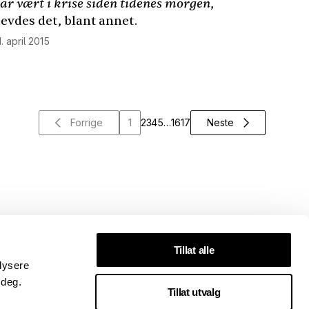
ar vært i krise siden tidenes morgen
,
evdes det, blant annet.
1. april 2015
Forrige
1
2
3
4
5
…
16
17
Neste
Tillat alle
lysere
 deg.
Tillat utvalg