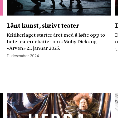
Lånt kunst, skeivt teater
Kritikerlaget starter året med å løfte opp to
D
hete teaterdebatter om «Moby Dick» og
o
«Arven» 21. januar 2025.
5
11. desember 2024