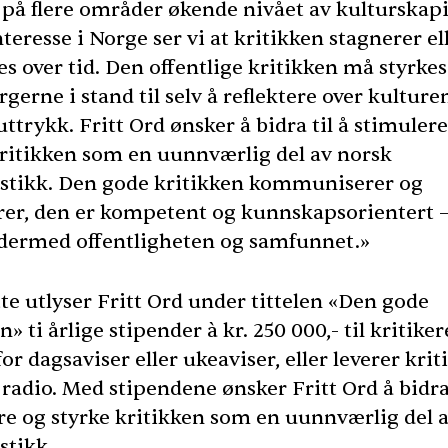
 på flere områder økende nivået av kulturskap
teresse i Norge ser vi at kritikken stagnerer el
s over tid. Den offentlige kritikken må styrkes
rgerne i stand til selv å reflektere over kulture
trykk. Fritt Ord ønsker å bidra til å stimuler
kritikken som en uunnværlig del av norsk
istikk. Den gode kritikken kommuniserer og
rer, den er kompetent og kunnskapsorientert 
 dermed offentligheten og samfunnet.»
te utlyser Fritt Ord under tittelen «Den gode
n» ti årlige stipender à kr. 250 000,- til kritike
for dagsaviser eller ukeaviser, eller leverer kriti
 radio. Med stipendene ønsker Fritt Ord å bidra 
re og styrke kritikken som en uunnværlig del 
stikk.