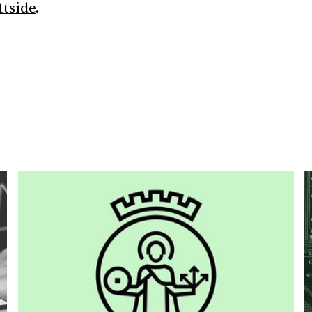
ttside
.