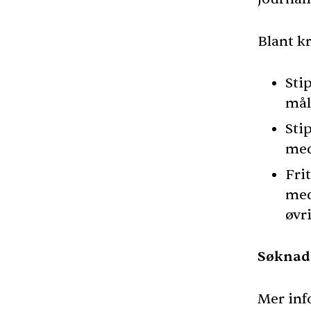
Blant kr
Sti
mål
Sti
med
Fri
med
øvr
Søknads
Mer inf