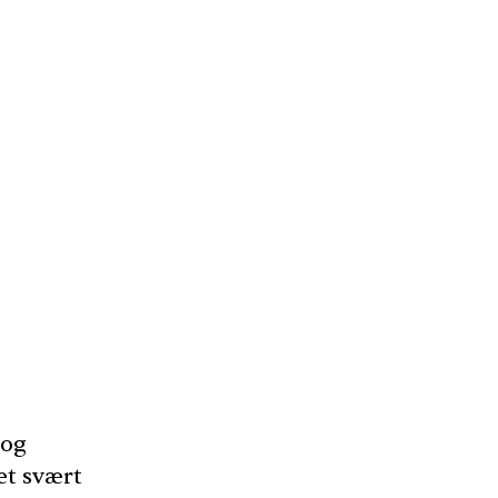
 og
et svært