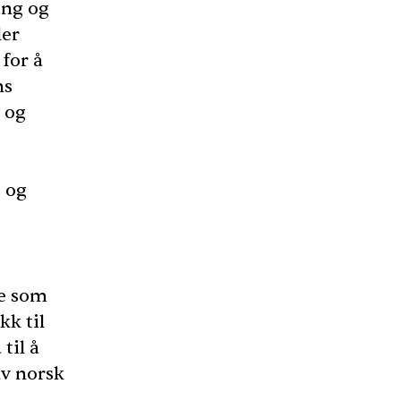
ing og
ler
 for å
ns
e og
– og
re som
kk til
til å
av norsk