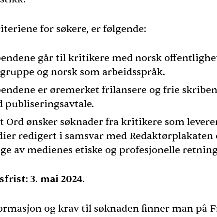
iteriene for søkere, er følgende:
pendene går til kritikere med norsk offentligh
gruppe og norsk som arbeidsspråk.
pendene er øremerket frilansere og frie skribe
 publiseringsavtale.
tt Ord ønsker søknader fra kritikere som leverer 
ier redigert i samsvar med Redaktørplakaten
ige av medienes etiske og profesjonelle retning
frist: 3. mai 2024.
ormasjon og krav til søknaden finner man på F