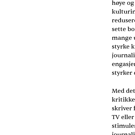
høye og
kulturin
redusere
sette bo
mange ut
styrke 
journal
engasje
styrker
Med det
kritikke
skriver 
TV eller
stimule
journali