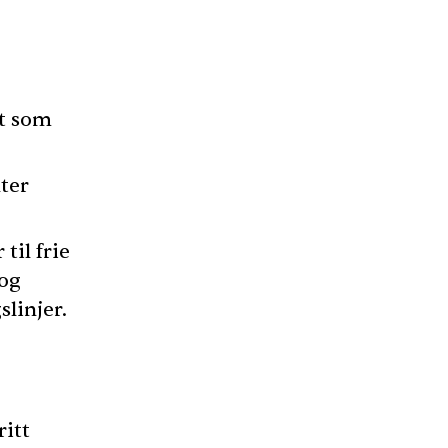
et som
nter
til frie
 og
slinjer.
ritt