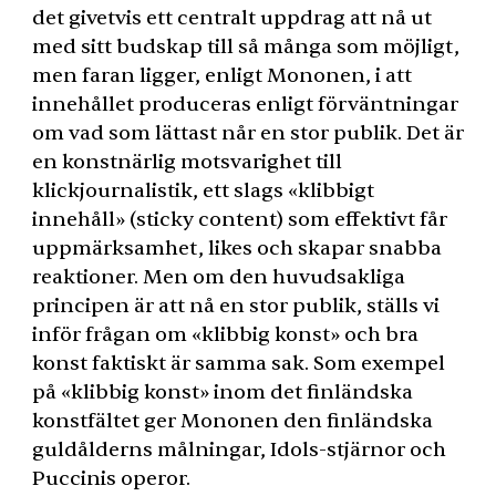
det givetvis ett centralt uppdrag att nå ut
med sitt budskap till så många som möjligt,
men faran ligger, enligt Mononen, i att
innehållet produceras enligt förväntningar
om vad som lättast når en stor publik. Det är
en konstnärlig motsvarighet till
klickjournalistik, ett slags «klibbigt
innehåll» (sticky content) som effektivt får
uppmärksamhet, likes och skapar snabba
reaktioner. Men om den huvudsakliga
principen är att nå en stor publik, ställs vi
inför frågan om «klibbig konst» och bra
konst faktiskt är samma sak. Som exempel
på «klibbig konst» inom det finländska
konstfältet ger Mononen den finländska
guldålderns målningar, Idols-stjärnor och
Puccinis operor.