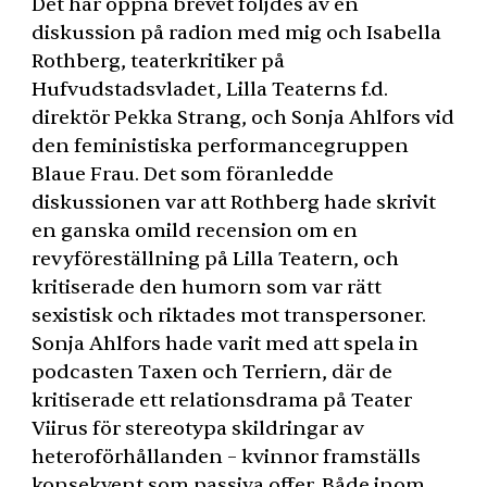
Det här öppna brevet följdes av en
diskussion på radion med mig och Isabella
Rothberg, teaterkritiker på
Hufvudstadsvladet, Lilla Teaterns f.d.
direktör Pekka Strang, och Sonja Ahlfors vid
den feministiska performancegruppen
Blaue Frau. Det som föranledde
diskussionen var att Rothberg hade skrivit
en ganska omild recension om en
revyföreställning på Lilla Teatern, och
kritiserade den humorn som var rätt
sexistisk och riktades mot transpersoner.
Sonja Ahlfors hade varit med att spela in
podcasten Taxen och Terriern, där de
kritiserade ett relationsdrama på Teater
Viirus för stereotypa skildringar av
heteroförhållanden – kvinnor framställs
konsekvent som passiva offer. Både inom