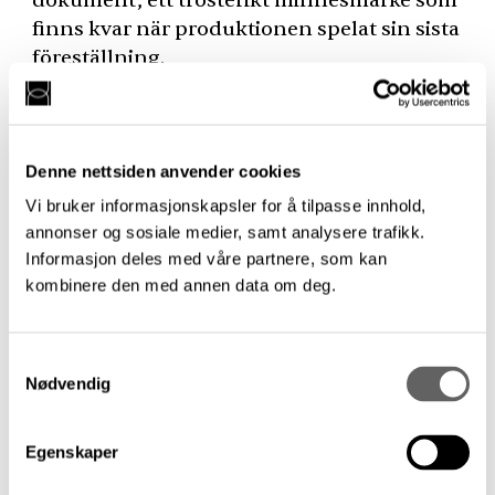
dokument, ett trösterikt minnesmärke som
finns kvar när produktionen spelat sin sista
föreställning.
Betraktat ur detta perspektiv, som ibland
lyfts fram av finlandssvenska
Denne nettsiden anvender cookies
teaterinstitutioner som regelbundet måste
försvara sin finansiering i statliga och
Vi bruker informasjonskapsler for å tilpasse innhold,
privata sammanhang, framstår en negativ
annonser og sosiale medier, samt analysere trafikk.
Informasjon deles med våre partnere, som kan
recension som någonting olojalt, ett
kombinere den med annen data om deg.
angrepp mot en, för finlandssvenskheten,
livsviktig kulturform.
Samtykkevalg
Ur detta perspektiv är kritikens uppgift att
Nødvendig
fungera som en slags
konsumentupplysning snarare än en
Egenskaper
eftertanke. I stor utsträckning är det också