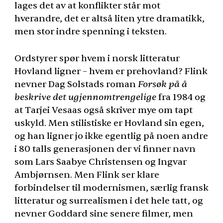
lages det av at konflikter står mot
hverandre, det er altså liten ytre dramatikk,
men stor indre spenning i teksten.
Ordstyrer spør hvem i norsk litteratur
Hovland ligner – hvem er prehovland? Flink
nevner Dag Solstads roman
Forsøk på å
beskrive det ugjennomtrengelige
fra 1984 og
at Tarjei Vesaas også skriver mye om tapt
uskyld. Men stilistiske er Hovland sin egen,
og han ligner jo ikke egentlig på noen andre
i 80 talls generasjonen der vi finner navn
som Lars Saabye Christensen og Ingvar
Ambjørnsen. Men Flink ser klare
forbindelser til modernismen, særlig fransk
litteratur og surrealismen i det hele tatt, og
nevner Goddard sine senere filmer, men