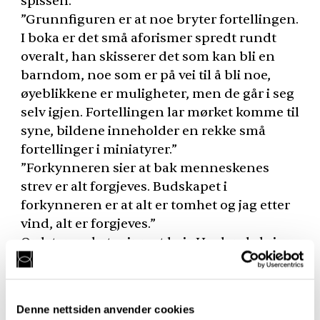
spissen.”
”Grunnfiguren er at noe bryter fortellingen.
I boka er det små aforismer spredt rundt
overalt, han skisserer det som kan bli en
barndom, noe som er på vei til å bli noe,
øyeblikkene er muligheter, men de går i seg
selv igjen. Fortellingen lar mørket komme til
syne, bildene inneholder en rekke små
fortellinger i miniatyrer.”
”Forkynneren sier at bak menneskenes
strev er alt forgjeves. Budskapet i
forkynneren er at alt er tomhet og jag etter
vind, alt er forgjeves.”
Ordstyrer skyter inn at hvis Hovland skriver
om meningsløsheten hvordan kan det ha
seg at vi likevel føler oss løftet av tekstene?
Er det en form for forsoning her? Vi reiser
Denne nettsiden anvender cookies
oss og går videre?