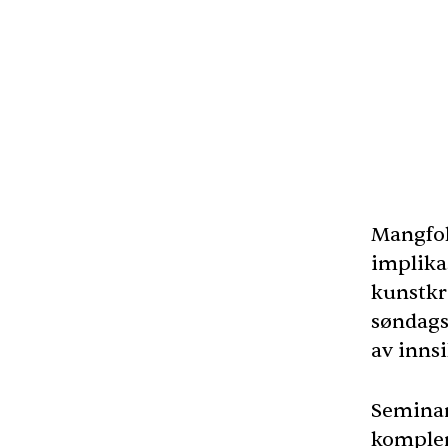
Mangfol
implikas
kunstkri
søndags
av inns
Seminare
komplem