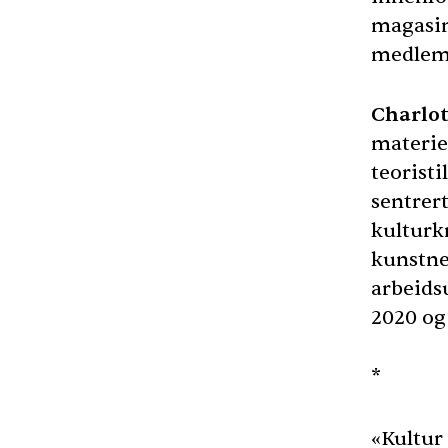
magasin
medlem
Charlot
materiel
teoristi
sentrer
kulturkr
kunstner
arbeids
2020 og 
*
«Kultur