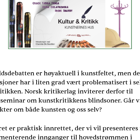
dsdebatten er høyaktuell i kunstfeltet, men d
joner har i liten grad vært problematisert i se
tikken. Norsk kritikerlag inviterer derfor til
seminar om kunstkritikkens blindsoner. Går v
ikter om både kunsten og oss selv?
t er praktisk innrettet, der vi vil presenteres 
enterende innganger til hovedstrømmen i