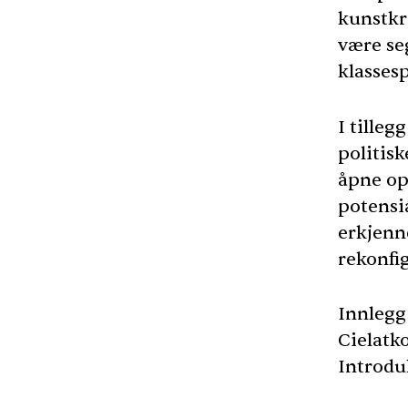
kunstkr
være se
klasses
I tilleg
politisk
åpne op
potensia
erkjenn
rekonfi
Innlegg
Cielatk
Introdu