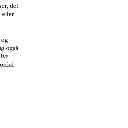
er, det
 eller
e og
ig også
tive
lonial