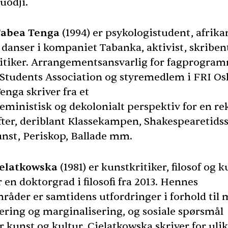
uodji.
Tabea Tenga
(1994) er psykologistudent, afrika
k danser i kompaniet Tabanka, aktivist, skriben
itiker. Arrangementsansvarlig for fagprogram
 Students Association og styremedlem i
FRI
Osl
enga skriver fra et
feministisk og dekolonialt perspektiv for en re
fter, deriblant Klassekampen, Shakespearetidss
nst, Periskop, Ballade mm.
ielatkowska
(1981) er kunstkritiker, filosof og k
en doktorgrad i filosofi fra 2013. Hennes
råder er samtidens utfordringer i forhold til 
ering og marginalisering, og sosiale spørsmål
 kunst og kultur. Cielatkowska skriver for uli