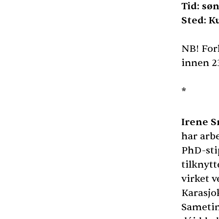
Tid: sø
Sted: K
NB! For
innen 23
*
Irene 
har arbe
PhD-sti
tilknyt
virket 
Karasjo
Sametin