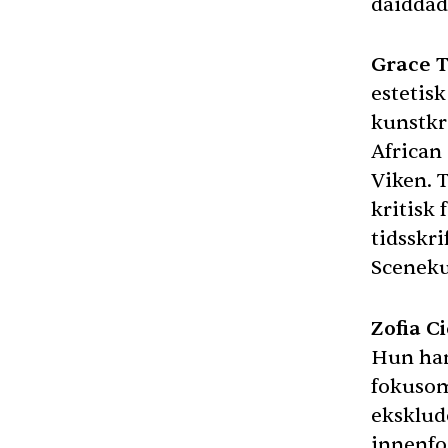
dáiddad
Grace 
estetis
kunstkr
African
Viken. T
kritisk 
tidsskri
Sceneku
Zofia C
Hun har 
fokusom
eksklud
innenfor