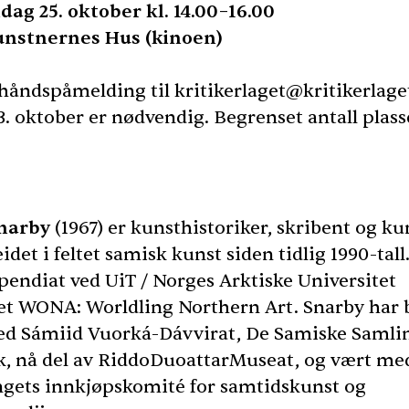
ndag 25. oktober kl. 14.00–16.00
unstnernes Hus (kinoen)
håndspåmelding til kritikerlaget@kritikerlage
. oktober er nødvendig. Begrenset antall plass
Snarby
(1967) er kunsthistoriker, skribent og ku
idet i feltet samisk kunst siden tidlig 1990-tall
pendiat ved UiT / Norges Arktiske Universitet
tet
WONA
: Worldling Northern Art. Snarby har b
ved Sámiid Vuorká-Dávvirat, De Samiske Samlin
k, nå del av RiddoDuoattarMuseat, og vært me
gets innkjøpskomité for samtidskunst og