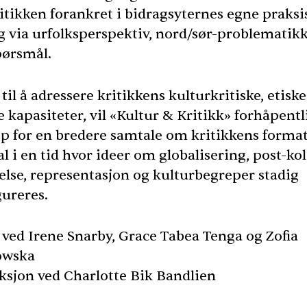
itikken forankret i bidragsyternes egne praksis
g via urfolksperspektiv, nord/sør-problematikk
pørsmål.
g til å adressere kritikkens kulturkritiske, etisk
e kapasiteter, vil «Kultur & Kritikk» forhåpentl
p for en bredere samtale om kritikkens forma
l i en tid hvor ideer om globalisering, post-ko
else, representasjon og kulturbegreper stadig
gureres.
 ved Irene Snarby, Grace Tabea Tenga og Zofia
owska
ksjon ved Charlotte Bik Bandlien