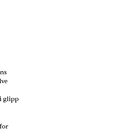
ens
lve
i glipp
for