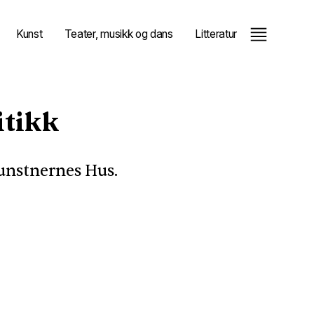
Kunst
Teater, musikk og dans
Litteratur
itikk
Kunstnernes Hus.