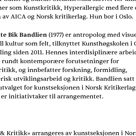
er som Kunstkritikk, Hyperallergic med flere 
 av
AICA
og Norsk kritikerlag. Hun bor i Oslo.
te Bik Bandlien
(1977) er antropolog med visue
l kultur som felt, tilknyttet Kunsthøgskolen i 
lling siden 2011. Hennes interdisiplinære arbei
t rundt kontemporære forutsetninger for
itikk, og innbefatter forskning, formidling,
isk utviklingsarbeid og kritikk. Bandlien satt 
utvalget for kunstseksjonen i Norsk Kritikerlag
er initiativtaker til arrangementet.
 & Kritikk» arrangeres av kunstseksjonen i Nor