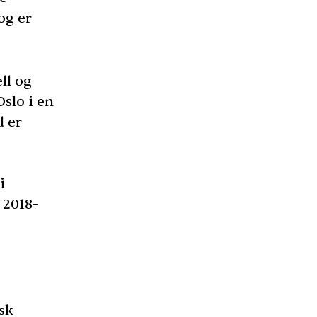
og er
ll og
Oslo i en
d er
i
 2018-
sk