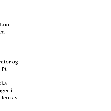
t.no
er.
rator og
. Pt
l.a
ger i
dlem av