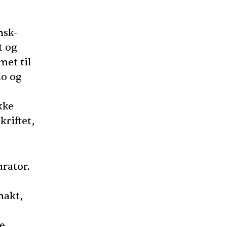
nsk-
t og
met til
o og
kke
kriftet,
urator.
makt,
ke