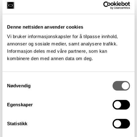
De to andre nominerte til Årets kritikk
2025/2026 var:
Denne nettsiden anvender cookies
Vi bruker informasjonskapsler for å tilpasse innhold,
«Under press – på sporet av Sjostakovitsj»
annonser og sosiale medier, samt analysere trafikk.
av Magnus Andersson, Klassekampen, 30.
Informasjon deles med våre partnere, som kan
mai 2025
kombinere den med annen data om deg.
Magnus Andersson har skrevet en kritikk
Samtykkevalg
som blander kvikke anekdoter med solid
Nødvendig
(musikk)historisk kunnskap. Han får frem
hvordan musikken til den russiske
Egenskaper
komponisten Dmitrij Sjostakovitsj fungerte i
symbiose med, og som et kontrapunkt til,
Stalin og hans regime. Teksten byr på
Statistikk
levende skildringer av Sjostakovitsj’