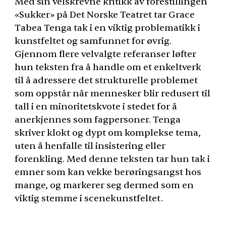
Med sin velskrevne kritikk av forestillingen
«Sukker» på Det Norske Teatret tar Grace
Tabea Tenga tak i en viktig problematikk i
kunstfeltet og samfunnet for øvrig.
Gjennom flere velvalgte referanser løfter
hun teksten fra å handle om et enkeltverk
til å adressere det strukturelle problemet
som oppstår når mennesker blir redusert til
tall i en minoritetskvote i stedet for å
anerkjennes som fagpersoner. Tenga
skriver klokt og dypt om komplekse tema,
uten å henfalle til insistering eller
forenkling. Med denne teksten tar hun tak i
emner som kan vekke berøringsangst hos
mange, og markerer seg dermed som en
viktig stemme i scenekunstfeltet.