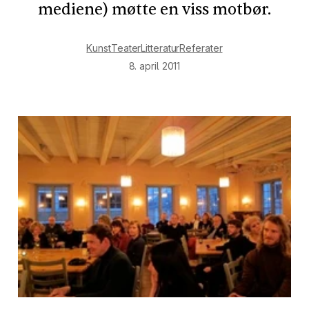
mediene) møtte en viss motbør.
Kunst
Teater
Litteratur
Referater
8. april 2011