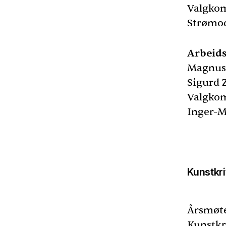
Valgkom
Strømo
Arbeids
Magnus 
Sigurd Z
Valgkom
Inger-M
Kunstkrit
Årsmøtet
Kunstkr