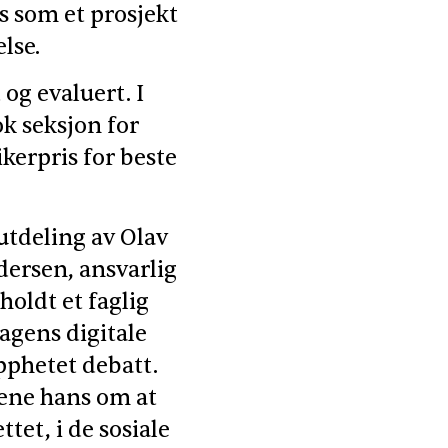
s som et prosjekt
else.
og evaluert. I
ok seksjon for
ikerpris for beste
 utdeling av Olav
edersen, ansvarlig
oldt et faglig
agens digitale
opphetet debatt.
kene hans om at
tet, i de sosiale