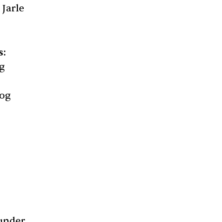
Jarle
s:
og
 og
 under