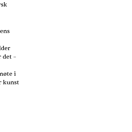
rsk
sens
lder
r det –
møte i
r kunst