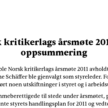
 kritikerlags årsmøte 201
oppsummering
 ble Norsk kritikerlags årsmøte 2011 avholdt
ne Schäffer ble gjenvalgt som styreleder. Fo
rt noen utskiftninger i styret og i arbeids
mmeberettigede til stede under årsmøtet, pl
te styrets handlingsplan for 2011 og vedto