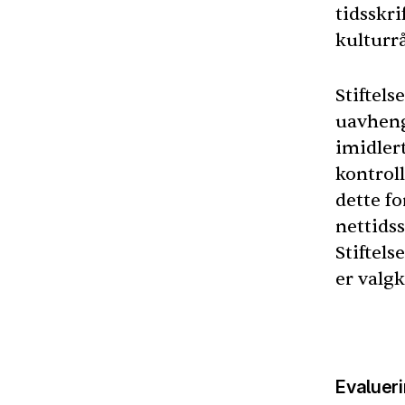
tidsskri
kulturr
Stiftels
uavheng
imidlert
kontroll
dette f
nettidss
Stiftels
er valgk
Evalueri