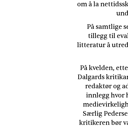
om å la nettidss
unde
På samtlige s
tillegg til e
litteratur å utre
På kvelden, ette
Dalgards kritikar
redaktør og a
innlegg hvor 
medievirkelighe
Særlig Pederse
kritikeren bør v