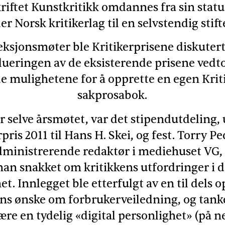
kriftet Kunstkritikk omdannes fra sin statu
r Norsk kritikerlag til en selvstendig stift
eksjonsmøter ble Kritikerprisene diskutert 
valueringen av de eksisterende prisene vedt
de mulighetene for å opprette en egen Krit
sakprosabok.
r selve årsmøtet, var det stipendutdeling,
pris 2011 til Hans H. Skei, og fest. Torry P
dministrerende redaktør i mediehuset VG, h
han snakket om kritikkens utfordringer i d
t. Innlegget ble etterfulgt av en til dels 
ns ønske om forbrukerveiledning, og tan
ære en tydelig «digital personlighet» (på net