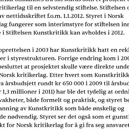
itikerlag til en selvstendig stiftelse. Stiftelsen
av nettidsskriftet f.o.m. 1.1.2012. Styret i Norsk
lag fungerer som interimstyre for stiftelsen inn
i Stiftelsen Kunstkritikk kan avholdes i 2012.
pprettelsen i 2003 har Kunstkritikk hatt en rek
er i styrestrukturen. Forrige endring kom i 20
besluttet at prosjektet skulle være direkte und
 Norsk kritikerlag. Etter hvert som Kunstkritik
ra årsbudsjett rundt kr 650 000 i 2009 til årsbu
 1,3 millioner i 2011) har ble det tydelig at ord
vakheter, både formelt og praktisk, og styret 
nning av Kunstkritikk som både ønskelig og
de nødvendig. Styret ser det også som et gunst
t for Norsk kritikerlag for å gi fra seg ansvaret