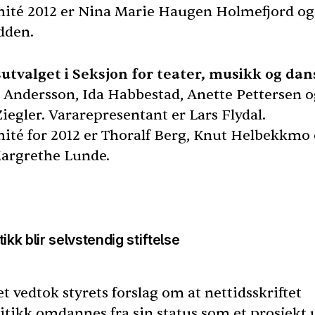
ité 2012 er Nina Marie Haugen Holmefjord og 
dden.
utvalget i Seksjon for teater, musikk og dan
Andersson, Ida Habbestad, Anette Pettersen 
iegler. Vararepresentant er Lars Flydal.
ité for 2012 er Thoralf Berg, Knut Helbekkmo
argrethe Lunde.
ikk blir selvstendig stiftelse
 vedtok styrets forslag om at nettidsskriftet
itikk omdannes fra sin status som et prosjekt