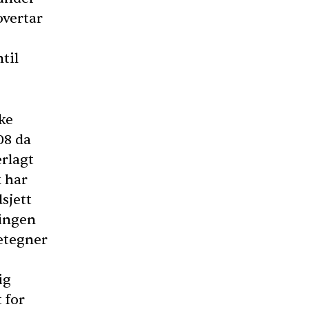
 overtar
til
ke
08 da
erlagt
k har
dsjett
ningen
betegner
ig
 for