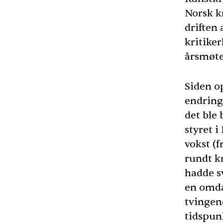
Norsk kr
driften 
kritiker
årsmøte 
Siden o
endring
det ble 
styret i
vokst (f
rundt kr
hadde s
en omda
tvingen
tidspunk