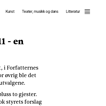
Kunst
Teater, musikk og dans
Litteratur
1 - en
, i Forfatternes
r øvrig ble det
utvalgene.
uss to gjester.
k styrets forslag