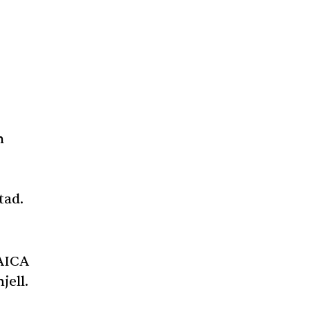
n
tad.
AICA
jell.