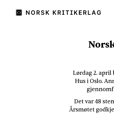
Norsk
Lørdag 2. april
Hus i Oslo. An
gjennomfø
Det var 48 ste
Årsmøtet godkjen