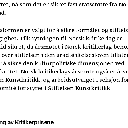
ftet, nå som det er sikret fast statsstøtte fra No
åd.
esformen er valgt for å sikre formålet og stiftel
ighet. Tilknytningen til Norsk kritikerlag er
id sikret, da årsmøtet i Norsk kritikerlag beho
 over stiftelsen i den grad stiftelsesloven tillate
or å sikre den kulturpolitiske dimensjonen ved
kriftet. Norsk kritikerlags årsmøte også er års
en Kunstkritikk, og arbeidsutvalget i seksjon fo
omité for styret i Stiftelsen Kunstkritikk.
ng av Kritikerprisene