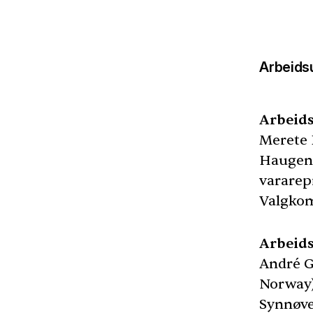
Arbeids
Arbeids
Merete 
Haugen 
vararep
Valgkom
Arbeids
André G
Norway)
Synnøve