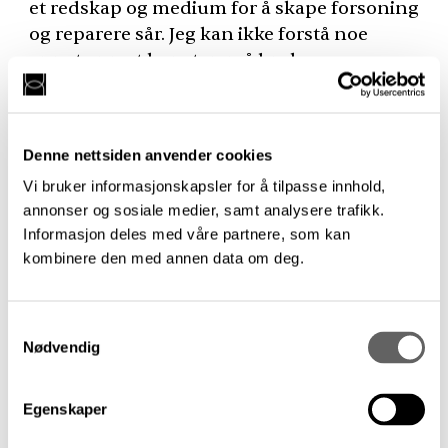
et redskap og medium for å skape forsoning
og reparere sår. Jeg kan ikke forstå noe
annet enn at kunsten må brukes, og
kanskje alltid ha et element av noe
terapeutisk ved seg.
Oppsummert er Kongolandsbyen den
Denne nettsiden anvender cookies
viktigste kunstbegivenheten, fordi den
Vi bruker informasjonskapsler for å tilpasse innhold,
satte i gang en samtale som stakk så dypt.
annonser og sosiale medier, samt analysere trafikk.
Men den beste utstillingen var Vi lever på
Informasjon deles med våre partnere, som kan
en stjerne.
kombinere den med annen data om deg.
Ellers kan jeg nevne et par andre
interessante utstillinger: det er alltid
spennende med komparative utstillinger
Samtykkevalg
som Dahl og Friedrich. Og det var
Nødvendig
interessant at
GRAS
-gruppen dukket opp
igjen. Jeg likte også godt hvordan
Egenskaper
Munchmuseet kombinerte Munch og