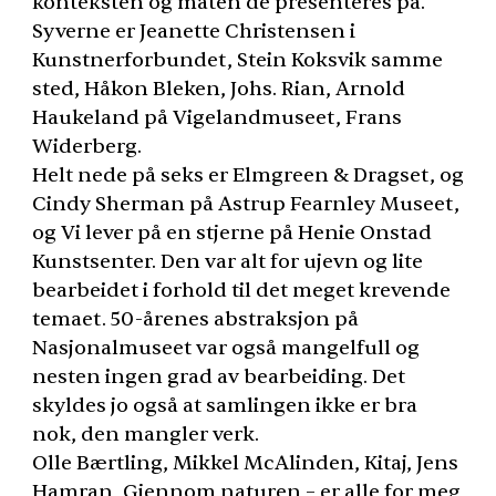
konteksten og måten de presenteres på.
Syverne er Jeanette Christensen i
Kunstnerforbundet, Stein Koksvik samme
sted, Håkon Bleken, Johs. Rian, Arnold
Haukeland på Vigelandmuseet, Frans
Widerberg.
Helt nede på seks er Elmgreen & Dragset, og
Cindy Sherman på Astrup Fearnley Museet,
og Vi lever på en stjerne på Henie Onstad
Kunstsenter. Den var alt for ujevn og lite
bearbeidet i forhold til det meget krevende
temaet. 50-årenes abstraksjon på
Nasjonalmuseet var også mangelfull og
nesten ingen grad av bearbeiding. Det
skyldes jo også at samlingen ikke er bra
nok, den mangler verk.
Olle Bærtling, Mikkel McAlinden, Kitaj, Jens
Hamran, Gjennom naturen – er alle for meg