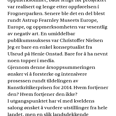
oppmerksomhet, både lenge før prosjektet
var realisert og lenge etter oppførelsen i
Frognerparken. Senere ble det en del blest
rundt Astrup Fearnley Museets Europe,
Europe, og oppmerksomheten var vesentlig
av negativ art. En umiddelbar
publikumssuksess var Christoffer Nielsen
Jeg er bare en enkel konseptualist fra
Ulsrud på Henie Onstad. Bare for å ha nevnt
noen topper i media.
Gjennom denne årsoppsummeringen
ønsker vi å forsterke og intensivere
prosessen rundt tildelingen av
Kunstkritikerprisen for 2014. Hvem fortjener
den? Hvem fortjener den ikke?
I utgangspunktet har vi med kveldens
salong ønsket å vurdere utstillinger fra hele
landet, men en slik landsdekkende