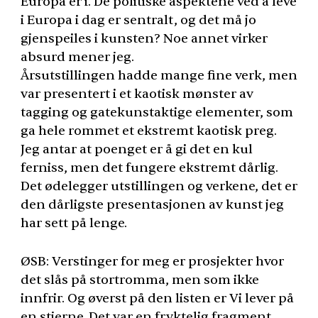
Europa er i. De politiske aspektene ved å leve
i Europa i dag er sentralt, og det må jo
gjenspeiles i kunsten? Noe annet virker
absurd mener jeg.
Årsutstillingen hadde mange fine verk, men
var presentert i et kaotisk mønster av
tagging og gatekunstaktige elementer, som
ga hele rommet et ekstremt kaotisk preg.
Jeg antar at poenget er å gi det en kul
ferniss, men det fungere ekstremt dårlig.
Det ødelegger utstillingen og verkene, det er
den dårligste presentasjonen av kunst jeg
har sett på lenge.
ØSB: Verstinger for meg er prosjekter hvor
det slås på stortromma, men som ikke
innfrir. Og øverst på den listen er Vi lever på
en stjerne. Det var en fryktelig fragment