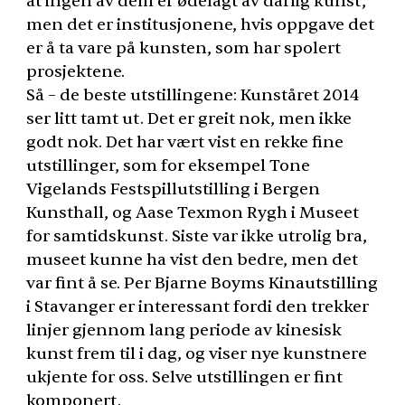
at ingen av dem er ødelagt av dårlig kunst,
men det er institusjonene, hvis oppgave det
er å ta vare på kunsten, som har spolert
prosjektene.
Så – de beste utstillingene: Kunståret 2014
ser litt tamt ut. Det er greit nok, men ikke
godt nok. Det har vært vist en rekke fine
utstillinger, som for eksempel Tone
Vigelands Festspillutstilling i Bergen
Kunsthall, og Aase Texmon Rygh i Museet
for samtidskunst. Siste var ikke utrolig bra,
museet kunne ha vist den bedre, men det
var fint å se. Per Bjarne Boyms Kinautstilling
i Stavanger er interessant fordi den trekker
linjer gjennom lang periode av kinesisk
kunst frem til i dag, og viser nye kunstnere
ukjente for oss. Selve utstillingen er fint
komponert.