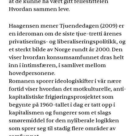
at de kunne ha vært gitt fellestittelen
Hvordan sammen leve.
Haagensen mener Tjuendedagen (2009) er
en ideroman om de siste tjue–tretti årenes
privatiserings- og liberaliseringspolitikk, og
et sterkt bilde av Norge rundt år 2000. Den
viser hvordan konsumsamfunnet dras helt
inn i intimsfæren, i samlivet mellom
hovedpersonene.
Romanen sporer ideologiskifter i vår nære
fortid viser hvordan det motkulturelle, anti-
kapitalistiske frigjøringsprosjektet som
begynte på 1960-tallet i dag er tatt opp i
kapitalismen og fungerer som et slags
smøremiddel for den nyliberale logikken
som sprer seg til stadig flere områder av