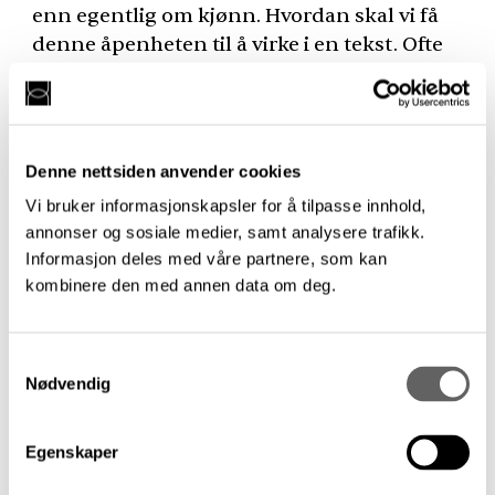
enn egentlig om kjønn. Hvordan skal vi få
denne åpenheten til å virke i en tekst. Ofte
opplever jeg tekstene til Geir ikke har
bestemt seg på forhånd. Det androgyne
kommer til syne på en akutt måte.
Denne nettsiden anvender cookies
Hvis jeg skal sammenlikne Tjuendedagen
Vi bruker informasjonskapsler for å tilpasse innhold,
med noe, er det få andre romaner enn
annonser og sosiale medier, samt analysere trafikk.
Fløgstads Fyr og Flamme og Solstads roman
Informasjon deles med våre partnere, som kan
1987 som forsøker å favne Norges utvikling
kombinere den med annen data om deg.
over flere tiår i en roman.
Samtykkevalg
OH: Én av de to hovedfortellingene i
Nødvendig
Tjuendedagen handler om et par som tar
en tredje person inn i ekteskapet og opp i
ektesengen – et klart grenseoverskridende
Egenskaper
prosjekt. Når den mannlige hovedpersonen