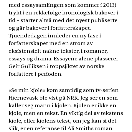
med essaysamlingen som kommer i 2013)
trykt i en rekkefølge kronologisk bakover i
tid – starter altså med det nyest publiserte
og går bakover i forfatterskapet.
Tjuendedagen innleder en ny fase i
forfatterskapet med en strøm av
eksistensielt nakne tekster, i romaner,
essays og drama. Essayene alene plasserer
Geir Gulliksen i toppsjiktet av norske
forfattere i perioden.
«Se min kjole» kom samtidig som tv-serien
Hjernevask ble vist på
NRK
. Jeg ser en som
kaller seg mann i kjolen. Kjolen er ikke en
kjole, men en tekst. En viktig del av tekstens
kjole, eller kjolens tekst, om jeg kan si det
slik, er en referanse til Ali Smiths roman