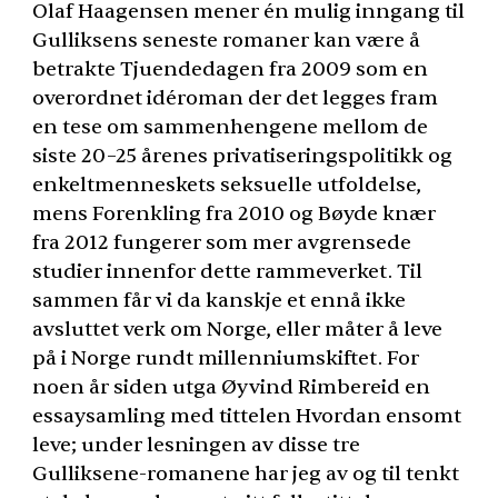
Olaf Haagensen mener én mulig inngang til
Gulliksens seneste romaner kan være å
betrakte Tjuendedagen fra 2009 som en
overordnet idéroman der det legges fram
en tese om sammenhengene mellom de
siste 20–25 årenes privatiseringspolitikk og
enkeltmenneskets seksuelle utfoldelse,
mens Forenkling fra 2010 og Bøyde knær
fra 2012 fungerer som mer avgrensede
studier innenfor dette rammeverket. Til
sammen får vi da kanskje et ennå ikke
avsluttet verk om Norge, eller måter å leve
på i Norge rundt millenniumskiftet. For
noen år siden utga Øyvind Rimbereid en
essaysamling med tittelen Hvordan ensomt
leve; under lesningen av disse tre
Gulliksene-romanene har jeg av og til tenkt