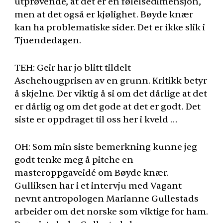
utprøvende, at det er en følelsedimensjon,
men at det også er kjølighet. Bøyde knær
kan ha problematiske sider. Det er ikke slik i
Tjuendedagen.
TEH
: Geir har jo blitt tildelt
Aschehougprisen av en grunn. Kritikk betyr
å skjelne. Der viktig å si om det dårlige at det
er dårlig og om det gode at det er godt. Det
siste er oppdraget til oss her i kveld …
OH: Som min siste bemerkning kunne jeg
godt tenke meg å pitche en
masteroppgaveidé om Bøyde knær.
Gulliksen har i et intervju med Vagant
nevnt antropologen Marianne Gullestads
arbeider om det norske som viktige for ham.