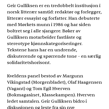
Geir Gulliksen er en tredobbelt institusjon i
norsk litterær samtid: redaktør og forlegger,
litterær essayist og forfatter. Han debuterte
med Mørkets munn i 1986 og har siden
boltret seg i alle sjangere. Bøker av
Gulliksen motarbeider fastlåste og
stereotype kjønnskategoriseringer.
Tekstene hans har en undrende,
diskuterende og spørrende tone – en særlig
solidaritetshorisont.
Kveldens panel bestod av Margunn
Vikingstad (Morgenbladet), Olaf Haagensen
(Vagant) og Tom Egil Hverven
(Bokmagasinet, Klassekampen). Hverven
ledet samtalen. Geir Gulliksen bidro i
diskusjonen og leste fra sin nye