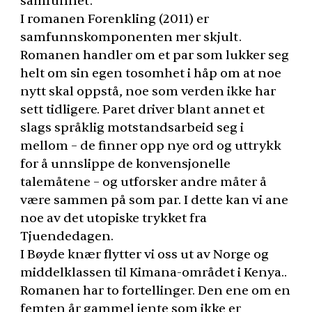
samfunnet.
I romanen Forenkling (2011) er
samfunnskomponenten mer skjult.
Romanen handler om et par som lukker seg
helt om sin egen tosomhet i håp om at noe
nytt skal oppstå, noe som verden ikke har
sett tidligere. Paret driver blant annet et
slags språklig motstandsarbeid seg i
mellom – de finner opp nye ord og uttrykk
for å unnslippe de konvensjonelle
talemåtene – og utforsker andre måter å
være sammen på som par. I dette kan vi ane
noe av det utopiske trykket fra
Tjuendedagen.
I Bøyde knær flytter vi oss ut av Norge og
middelklassen til Kimana-området i Kenya..
Romanen har to fortellinger. Den ene om en
femten år gammel jente som ikke er