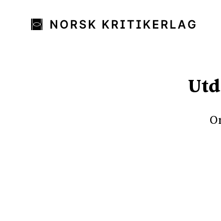
Utd
On