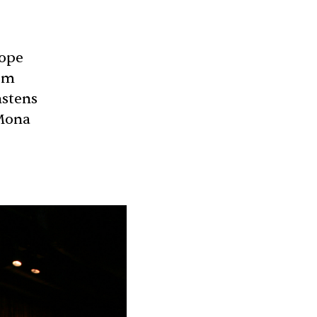
Hope
 om
nstens
 Mona