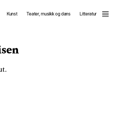
Kunst
Teater, musikk og dans
Litteratur
isen
ut.