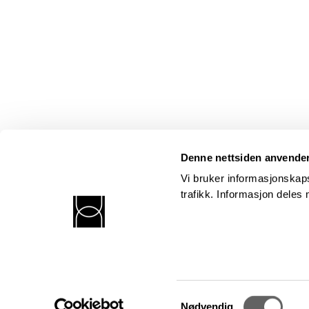
Denne nettsiden anvende
Vi bruker informasjonskaps
trafikk. Informasjon dele
Norsk kritikerlag
Postadresse: Postboks 352 Sentrum, 0101 Oslo
Besøksadresse: Kronprinsens gt. 17, 6. etasje, 0251 Oslo
© Kritikerlaget. Design og kode:
Anyone
.
Samtykkevalg
Nødvendig