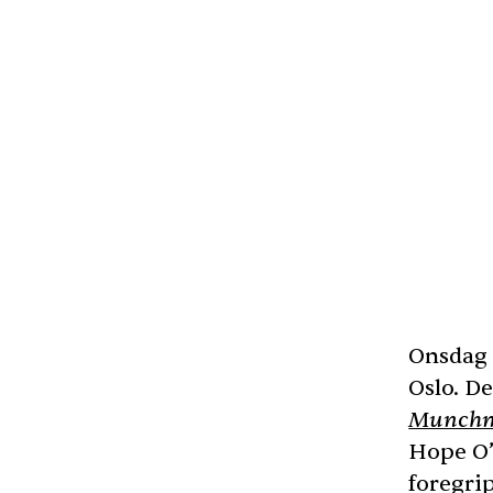
Onsdag 
Oslo. De
Munchmu
Hope O’
foregri