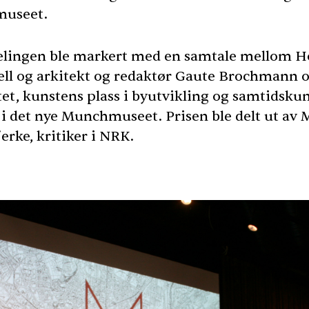
useet.
elingen ble markert med en samtale mellom 
ll og arkitekt og redaktør Gaute Brochmann
tet, kunstens plass i byutvikling og samtidsku
 i det nye Munchmuseet. Prisen ble delt ut av
erke, kritiker i
NRK
.