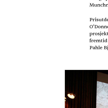
Munchm
Prisutd
O’Donne
prosjek
fremtid
Pahle Bj