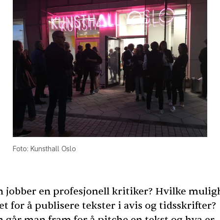
Foto: Kunsthall Oslo
 jobber en profesjonell kritiker? Hvilke mulig
et for å publisere tekster i avis og tidsskrifter?
 går man fram for å pitche en tekst og hva er