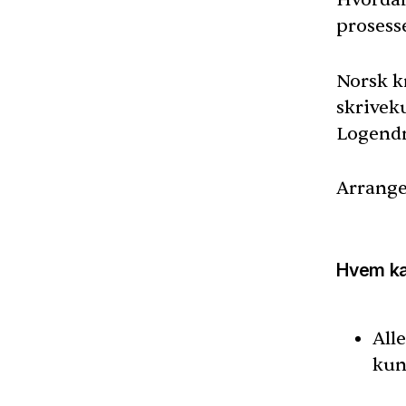
prosess
Norsk kr
skrivek
Logend
Arrange
Hvem ka
All
kun