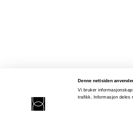
Denne nettsiden anvende
Vi bruker informasjonskaps
trafikk. Informasjon dele
Norsk kritikerlag
Postadresse: Postboks 352 Sentrum, 0101 Oslo
Besøksadresse: Kronprinsens gt. 17, 6. etasje, 0251 Oslo