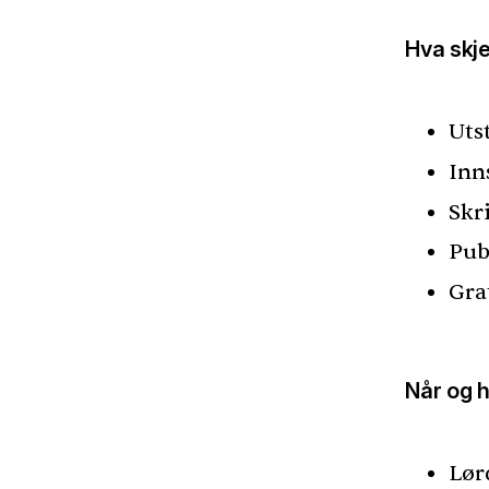
Hva skj
Uts
Inns
Skr
Pub
Gra
Når og 
Lørd