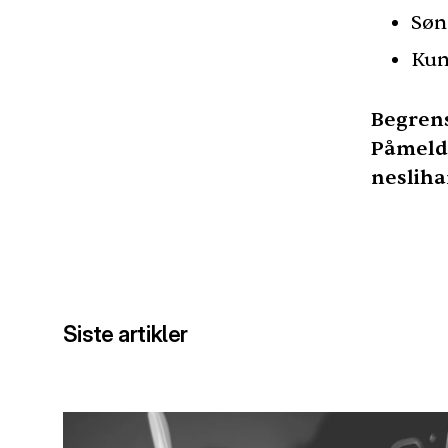
Sønd
Kun
Begrens
Påmeldi
neslih
Siste artikler