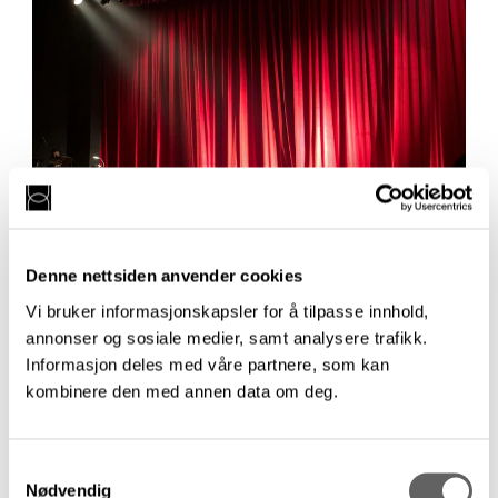
Denne nettsiden anvender cookies
Årets kritikk 2024/2025
Vi bruker informasjonskapsler for å tilpasse innhold,
Hva mener du var årets kritikk innen teater,
annonser og sosiale medier, samt analysere trafikk.
musikk og dans for 2024/2025? Send inn
Informasjon deles med våre partnere, som kan
forslag nå!
kombinere den med annen data om deg.
24. mars 2025
Samtykkevalg
Nødvendig