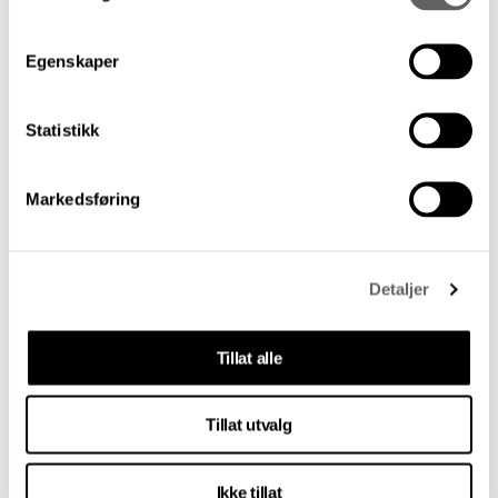
Egenskaper
Statistikk
Markedsføring
Statens kunstnerstipend 2025
Detaljer
Årets tildelinger av Statens kunstnerstipend
er offentliggjort.
Tillat alle
18. mars 2025
Tillat utvalg
Ikke tillat