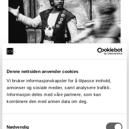
Kritikersalong i Operaen: De
Denne nettsiden anvender cookies
problematiske klassikerne
Vi bruker informasjonskapsler for å tilpasse innhold,
I samarbeid med Operaen ønsker Kritikerlaget
annonser og sosiale medier, samt analysere trafikk.
velkommen til kritikersalong om opera og
Informasjon deles med våre partnere, som kan
ballett.
kombinere den med annen data om deg.
23. januar 2025
Samtykkevalg
Nødvendig