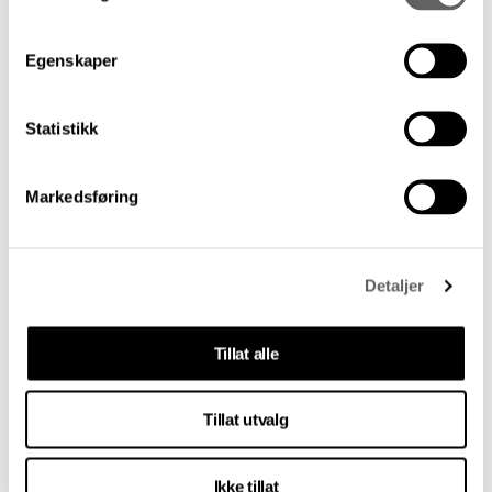
Egenskaper
Statistikk
Markedsføring
Lånt kunst, skeivt teater
Detaljer
Kritikerlaget starter året med å løfte opp to
hete teaterdebatter om «Moby Dick» og
«Arven» 21. januar 2025.
Tillat alle
11. desember 2024
Tillat utvalg
Ikke tillat