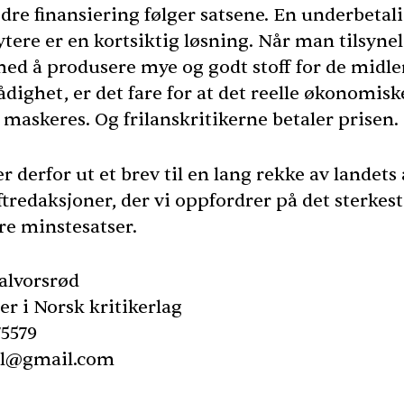
edre finansiering følger satsene. En underbetal
ytere er en kortsiktig løsning. Når man tilsyne
med å produsere mye og godt stoff for de midl
rådighet, er det fare for at det reelle økonomisk
 maskeres. Og frilanskritikerne betaler prisen.
r derfor ut et brev til en lang rekke av landets 
ftredaksjoner, der vi oppfordrer på det sterkeste
re minstesatser.
alvorsrød
er i Norsk kritikerlag
75579
al@gmail.com