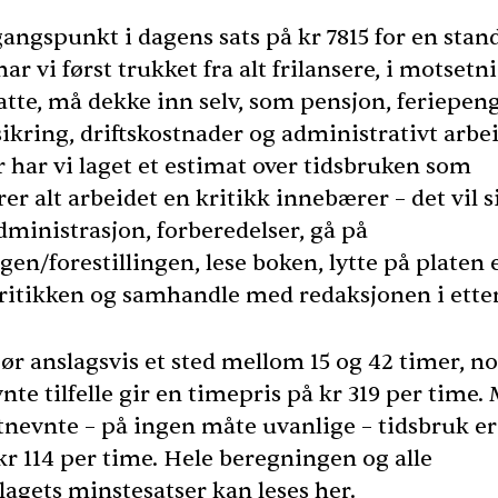
angspunkt i dagens sats på kr 7815 for en stan
har vi først trukket fra alt frilansere, i motsetni
atte, må dekke inn selv, som pensjon, feriepeng
ikring, driftskostnader og administrativt arbei
r har vi laget et estimat over tidsbruken som
er alt arbeidet en kritikk innebærer – det vil s
dministrasjon, forberedelser, gå på
ngen/forestillingen, lese boken, lytte på platen e
kritikken og samhandle med redaksjonen i ette
ør anslagsvis et sted mellom 15 og 42 timer, n
nte tilfelle gir en timepris på kr 319 per time.
tnevnte – på ingen måte uvanlige – tidsbruk er
kr 114 per time. Hele beregningen og alle
rlagets minstesatser kan leses
her
.