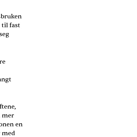
dsbruken
il fast
 seg
re
angt
ftene,
å mer
sjonen en
er med