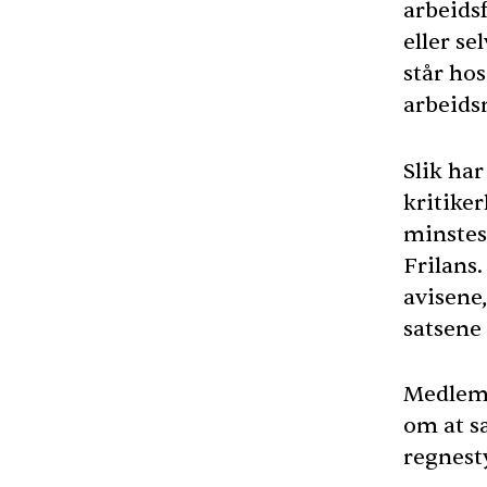
arbeidsf
eller s
står hos
arbeid
Slik har
kritiker
minstes
Frilans.
avisene,
satsene
Medlemm
om at sa
regnesty