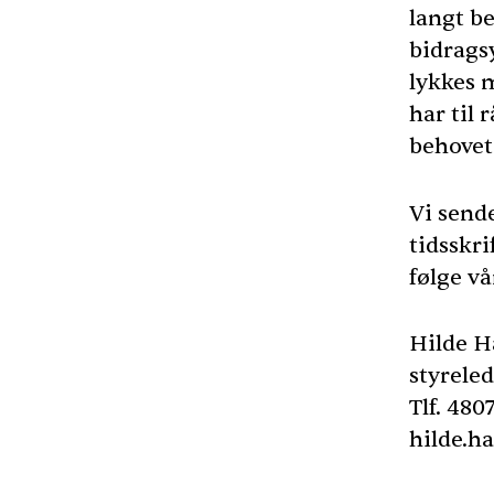
langt b
bidrags
lykkes 
har til 
behovet
Vi sende
tidsskri
følge vå
Hilde H
styreled
Tlf. 480
hilde.h