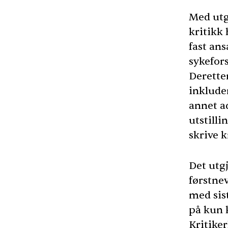
Med utg
kritikk 
fast ans
sykefors
Derette
inkluder
annet a
utstilli
skrive 
Det utgj
førstnev
med sis
på kun 
Kritike