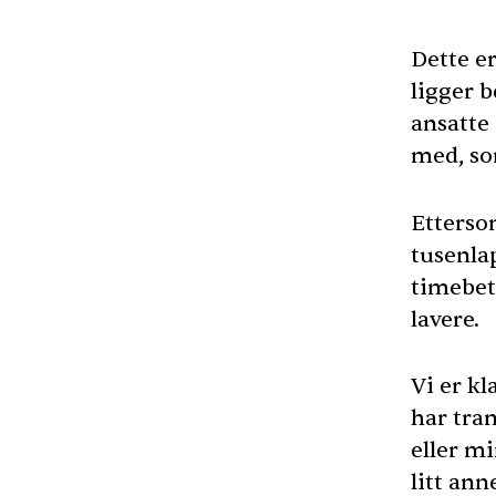
Dette e
ligger b
ansatte
med, so
Etterso
tusenla
timebeta
lavere.
Vi er kl
har tra
eller mi
litt ann