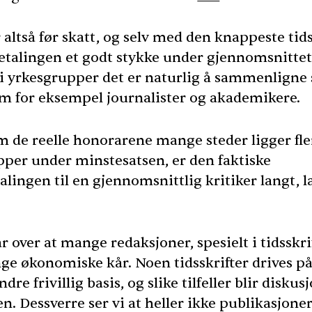
r altså før skatt, og selv med den knappeste ti
etalingen et godt stykke under gjennomsnittet t
 i yrkesgrupper det er naturlig å sammenligne
m for eksempel journalister og akademikere.
m de reelle honorarene mange steder ligger fle
pper under minstesatsen, er den faktiske
lingen til en gjennomsnittlig kritiker langt, l
ar over at mange redaksjoner, spesielt i tidsskri
nge økonomiske kår. Noen tidsskrifter drives p
ndre frivillig basis, og slike tilfeller blir disku
en. Dessverre ser vi at heller ikke publikasjon