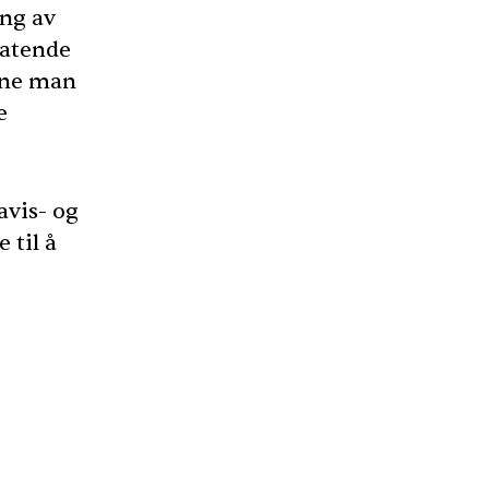
ing av
latende
ene man
e
avis- og
 til å