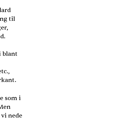
dard
ng til
er,
d.
i blant
tc.,
rkant.
oe som i
 Men
 vi nede