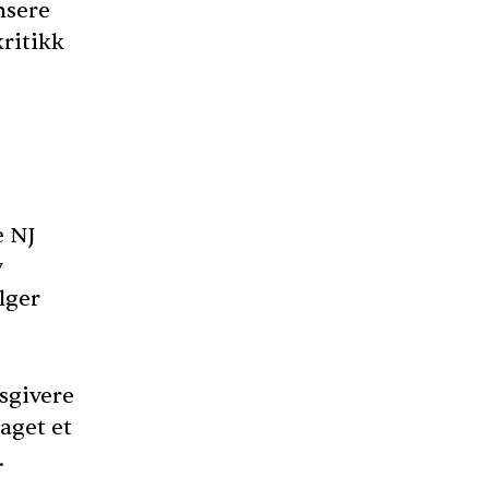
nsere
kritikk
e NJ
v
lger
sgivere
laget et
.