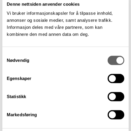
Denne nettsiden anvender cookies
Vi bruker informasjonskapsler for å tilpasse innhold,
annonser og sosiale medier, samt analysere trafikk.
Informasjon deles med våre partnere, som kan
kombinere den med annen data om deg.
Høstens stipendutlysninger
Arbeidsstipend og diversestipend fra Statens
kunstnerstipend og diversestipend fra Norsk
Samtykkevalg
kritikerlag kan søkes innen 1. september kl.
Nødvendig
13.00.
(
OBS
! Merk ny søknadsfrist)
Egenskaper
25. juni 2026
Statistikk
Markedsføring