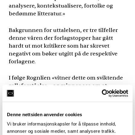
analysere, kontekstualisere, fortolke og
bedømme litteratur.»
Bakgrunnen for uttalelsen, er tre tilfeller
denne våren der forlagstopper har gått
hardt ut mot kritikere som har skrevet
negativt om bøker utgitt på de respektive
forlagene.
I følge Rognlien «vitner dette om sviktende
rolleforståelse», og minner oss om at
kritikerne ikke er «[…] tilfeldige synsere som
skal betjene forlagenes inntjening, men
uavhengige kvalitetskontrollører som
Denne nettsiden anvender cookies
jobber på alvor.»
Vi bruker informasjonskapsler for å tilpasse innhold,
annonser og sosiale medier, samt analysere trafikk.
Les debattinnlegget i sin helhet
her
.