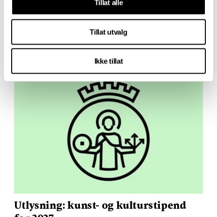
Tillat alle
kunstnerstipend og diversestipend fra Norsk
kritikerlag kan søkes innen 1. september kl.
13.00.
Tillat utvalg
(
OBS
! Merk ny søknadsfrist)
25. juni 2026
Ikke tillat
Utlysning: kunst- og kulturstipend