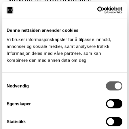
«Respekt for kritikere kommer hele
musikklivet til gode. […] Jeg snakker om at
en respekt for kritikerens håndverk, som
Denne nettsiden anvender cookies
anerkjenner vår rolle, kan føre til mer
Vi bruker informasjonskapsler for å tilpasse innhold,
kritikk. Dette betyr mer oppmerksomhet for
annonser og sosiale medier, samt analysere trafikk.
musikerne og ikke minst at vi legger
Informasjon deles med våre partnere, som kan
grunnlag for en samtale om musikk som
kombinere den med annen data om deg.
gagner musikkelskere, arrangører,
myndigheter, og for den delen for
Samtykkevalg
fremtidige musikkforskere.»
Nødvendig
Anderssons tekst kan leses i sin helhet
her
.
Egenskaper
Statistikk
Siste artikler