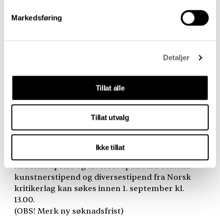
Markedsføring
Detaljer
Tillat alle
Tillat utvalg
Ikke tillat
Høstens stipendutlysninger
Arbeidsstipend og diversestipend fra Statens
kunstnerstipend og diversestipend fra Norsk
kritikerlag kan søkes innen 1. september kl.
13.00.
(
OBS
! Merk ny søknadsfrist)