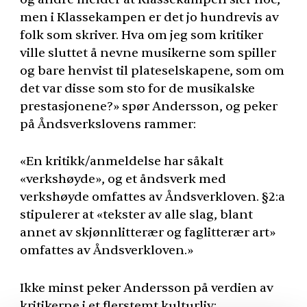
men i Klassekampen er det jo hundrevis av
folk som skriver. Hva om jeg som kritiker
ville sluttet å nevne musikerne som spiller
og bare henvist til plateselskapene, som om
det var disse som sto for de musikalske
prestasjonene?» spør Andersson, og peker
på Åndsverkslovens rammer:
«En kritikk/anmeldelse har såkalt
«verkshøyde», og et åndsverk med
verkshøyde omfattes av Åndsverkloven. §2:a
stipulerer at «tekster av alle slag, blant
annet av skjønnlitterær og faglitterær art»
omfattes av Åndsverkloven.»
Ikke minst peker Andersson på verdien av
kritikerne i et flerstemt kulturliv: