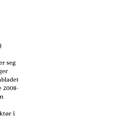
)
er seg
nger
nbladet
e 2008-
En
ktør i