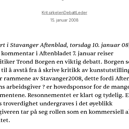
Krit.sirkelen
Debatt
Leder
15. januar 2008
rt i Stavanger Aftenblad, torsdag 10. januar 08
 kommentar i Aftenbladet 7. januar reiser
itiker Trond Borgen en viktig debatt. Borgen s
til å avstå fra å skrive kritikk av kunstutstilli
r rammene av Stavanger2008, dette fordi Afte
ns arbeidsgiver ? er hovedsponsor for de mang
mentene. Resonnementet er klart og tydelig. 
s troverdighet undergraves i det øyeblikk
giveren tar på seg rollen som en kommersiell a
tet.