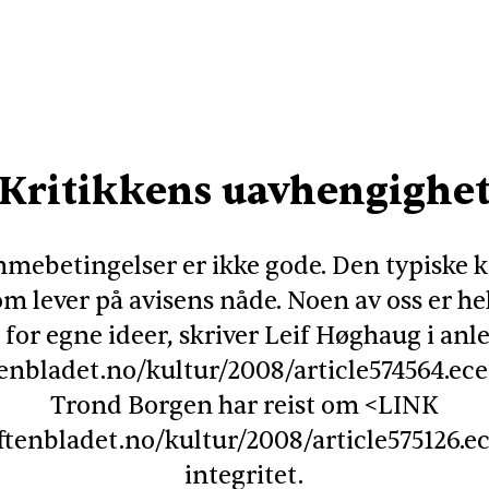
Kritikkens uavhengighe
mebetingelser er ikke gode. Den typiske k
om lever på avisens nåde. Noen av oss er he
for egne ideer, skriver Leif Høghaug i anl
enbladet.no/kultur/2008/article574564.e
Trond Borgen har reist om <
LINK
tenbladet.no/kultur/2008/article575126.e
integritet.