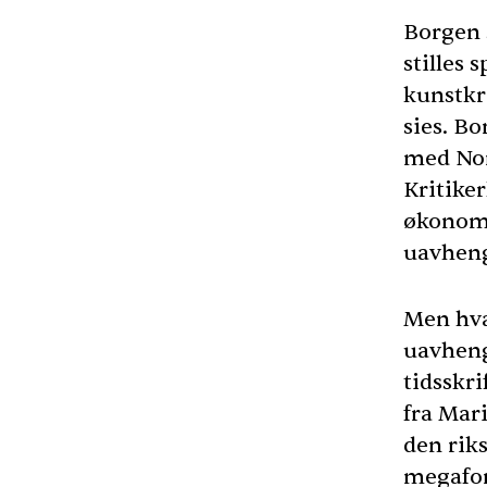
Borgen s
stilles 
kunstkr
sies. B
med Nor
Kritike
økonomi
uavheng
Men hva
uavheng
tidsskri
fra Mari
den rik
megafon