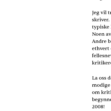
Jeg vil 
skriver
typiske 
Noen av
Andre be
ethvert
fellesne
kritike
La oss 
modige b
om krit
begynne
2008!