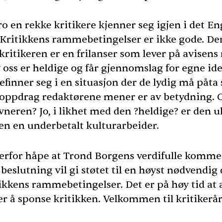
tro en rekke kritikere kjenner seg igjen i det E
. Kritikkens rammebetingelser er ikke gode. De
kritikeren er en frilanser som lever på avisens
 oss er heldige og får gjennomslag for egne ide
finner seg i en situasjon der de lydig må påta
 oppdrag redaktørene mener er av betydning. 
vneren? Jo, i likhet med den ?heldige? er den 
ren en underbetalt kulturarbeider.
derfor håpe at Trond Borgens verdifulle komme
eslutning vil gi støtet til en høyst nødvendig
ikkens rammebetingelser. Det er på høy tid at 
r å sponse kritikken. Velkommen til kritikerå