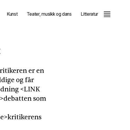
Kunst
Teater, musikk og dans
Litteratur
t
ritikeren er en
ldige og får
edning <
LINK
ce>debatten som
ce>kritikerens