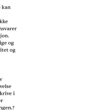
e kan
ikke
msvarer
jon.
ige og
itet og
v
ivelse
krive i
er
ngen.?