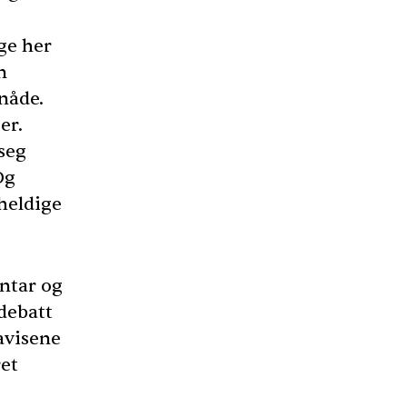
nge her
n
 nåde.
er.
 seg
Og
uheldige
ntar og
 debatt
avisene
ret