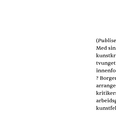
(
Publise
Med sin
kunstkr
tvunget 
innenfo
? Borge
arrange
kritiker
arbeids
kunstfel