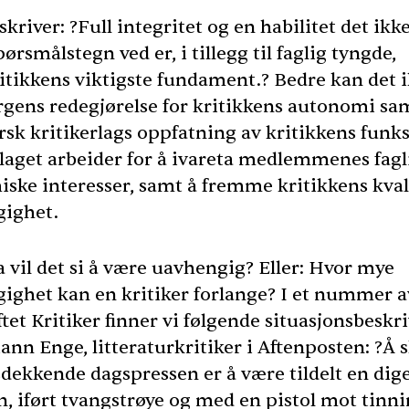
kriver: ?Full integritet og en habilitet det ikk
spørsmålstegn ved er, i tillegg til faglig tyngde,
itikkens viktigste fundament.? Bedre kan det 
orgens redegjørelse for kritikkens autonomi sa
sk kritikerlags oppfatning av kritikkens funks
rlaget arbeider for å ivareta medlemmenes fagl
ske interesser, samt å fremme kritikkens kval
ighet.
 vil det si å være uavhengig? Eller: Hvor mye
ighet kan en kritiker forlange? I et nummer a
ftet Kritiker finner vi følgende situasjonsbeskr
ann Enge, litteraturkritiker i Aftenposten: ?Å s
sdekkende dagspressen er å være tildelt en dig
, iført tvangstrøye og med en pistol mot tinni