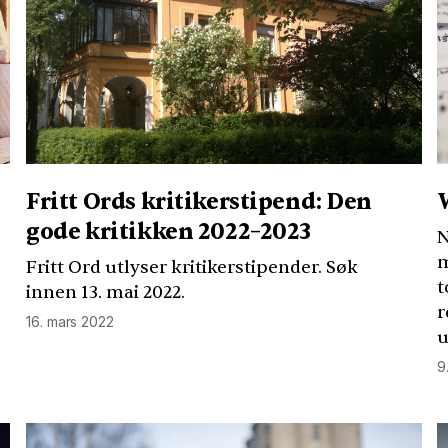
Fritt Ords kritikerstipend: Den
gode kritikken 2022–2023
N
m
Fritt Ord utlyser kritikerstipender. Søk
t
innen 13. mai 2022.
r
16. mars 2022
u
9