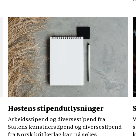
Høstens stipendutlysninger
Arbeidsstipend og diversestipend fra
V
Statens kunstnerstipend og diversestipend
s
fra Norsk kritikerlag kan nå søkes.
k