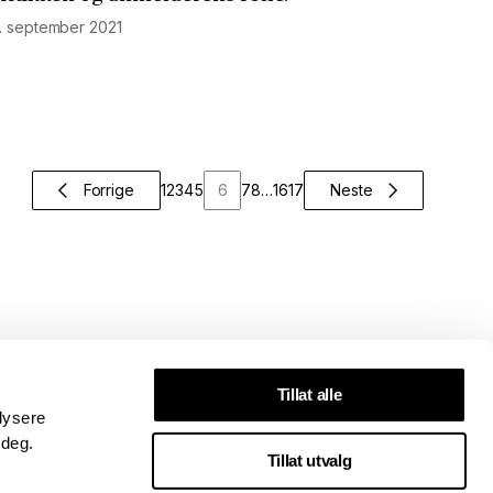
1. september 2021
Forrige
1
2
3
4
5
6
7
8
…
16
17
Neste
Tillat alle
lysere
 deg.
Tillat utvalg