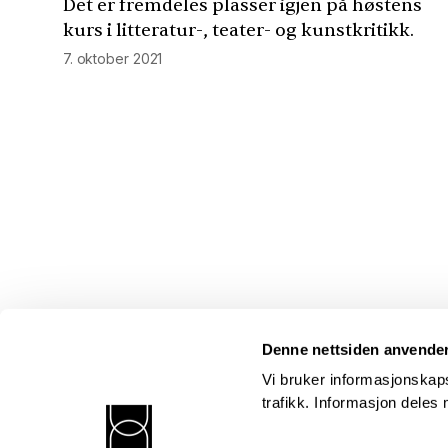
Det er fremdeles plasser igjen på høstens
kurs i litteratur-, teater- og kunstkritikk.
7. oktober 2021
Denne nettsiden anvende
Vi bruker informasjonskaps
trafikk. Informasjon dele
Norsk kritikerlag
Postadresse: Postboks 352 Sentrum, 0101 Oslo