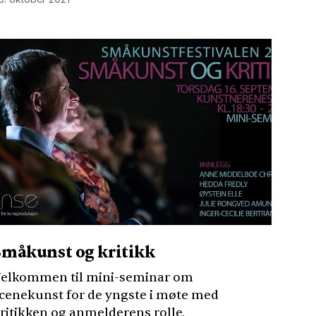
Småkunst og kritikk
elkommen til mini-seminar om
cenekunst for de yngste i møte med
ritikken og anmelderens rolle.