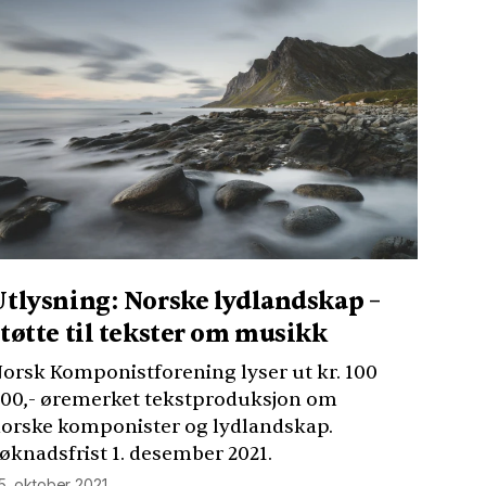
Utlysning: Norske lydlandskap –
støtte til tekster om musikk
orsk Komponistforening lyser ut kr. 100
00,- øremerket tekstproduksjon om
orske komponister og lydlandskap.
øknadsfrist 1. desember 2021.
5. oktober 2021