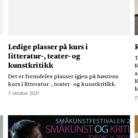
Ledige plasser på kurs i
litteratur-, teater- og
T
kunstkritikk
K
a
Det er fremdeles plasser igjen på høstens
K
kurs i litteratur-, teater- og kunstkritikk.
k
7. oktober 2021
2