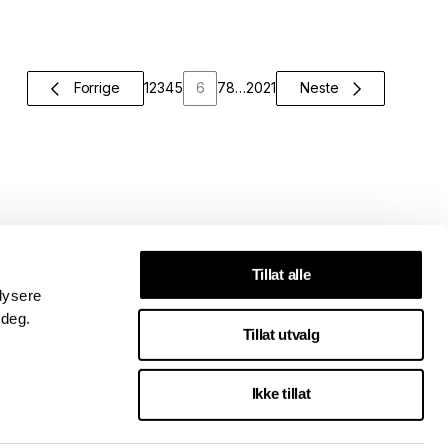
Forrige
1
2
3
4
5
6
7
8
…
20
21
Neste
Tillat alle
lysere
 deg.
Tillat utvalg
Ikke tillat