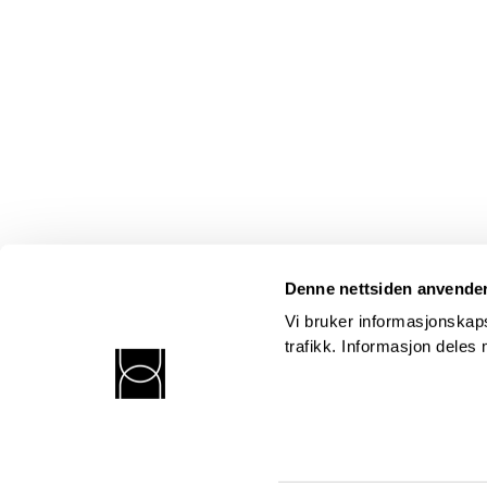
Denne nettsiden anvende
Vi bruker informasjonskaps
trafikk. Informasjon dele
Norsk kritikerlag
Postadresse: Postboks 352 Sentrum, 0101 Oslo
Besøksadresse: Kronprinsens gt. 17, 6. etasje, 0251 Oslo