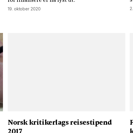
for frilansere er nå lyst ut.
2
19. oktober 2020
Norsk kritikerlags reisestipend
F
2017