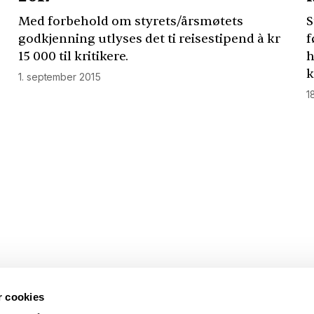
Med forbehold om styrets/årsmøtets
S
godkjenning utlyses det ti reisestipend à kr
f
15 000 til kritikere.
h
k
1. september 2015
1
r cookies