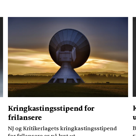
Kringkastingsstipend for
frilansere
B
NJ og Kritikerlagets kringkastingsstipend
s