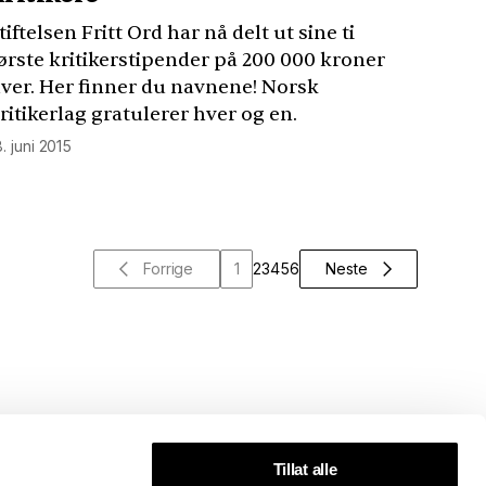
tiftelsen Fritt Ord har nå delt ut sine ti
ørste kritikerstipender på 200 000 kroner
ver. Her finner du navnene! Norsk
ritikerlag gratulerer hver og en.
8. juni 2015
Forrige
1
2
3
4
5
6
Neste
Tillat alle