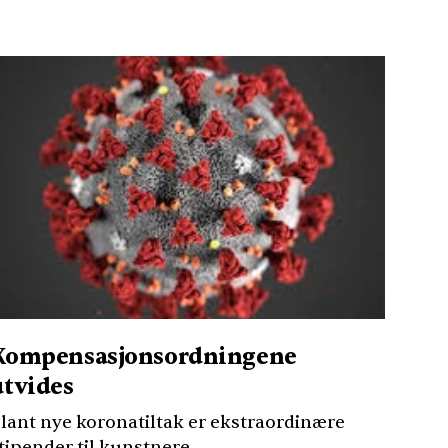
Kompensasjonsordningene
utvides
lant nye koronatiltak er ekstraordinære
tipender til kunstnere.