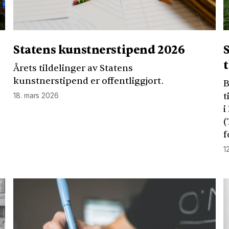
Statens kunstnerstipend 2026
S
Årets tildelinger av Statens
kunstnerstipend er offentliggjort.
B
t
18. mars 2026
i
(
f
1